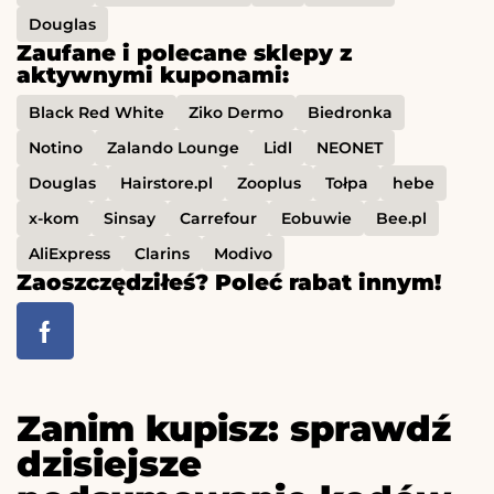
Douglas
Zaufane i polecane sklepy z
aktywnymi kuponami:
Black Red White
Ziko Dermo
Biedronka
Notino
Zalando Lounge
Lidl
NEONET
Douglas
Hairstore.pl
Zooplus
Tołpa
hebe
x-kom
Sinsay
Carrefour
Eobuwie
Bee.pl
AliExpress
Clarins
Modivo
Zaoszczędziłeś? Poleć rabat innym!
Zanim kupisz: sprawdź
dzisiejsze