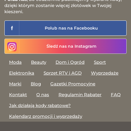
dzięki którym zostanie więcej złotówek w Twojej
kieszeni.
Polub nas na Facebooku
Śledź nas na Instagram
Moda
Beauty
Dom i Ogród
Sport
Elektronika
Sprzęt RTV i AGD
Wyprzedaże
Marki
Blog
Gazetki Promocyjne
Kontakt
O nas
Regulamin Rabater
FAQ
Jak działają kody rabatowe?
Kalendarz promocji i wyprzedaży