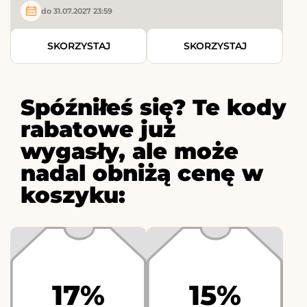
do 31.07.2027 23:59
SKORZYSTAJ
SKORZYSTAJ
Spóźniłeś się? Te kody
rabatowe już
wygasły, ale może
nadal obniżą cenę w
koszyku:
17%
15%