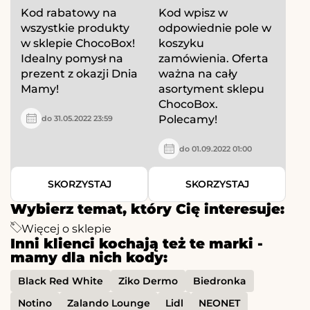
Kod rabatowy na
Kod wpisz w
wszystkie produkty
odpowiednie pole w
w sklepie ChocoBox!
koszyku
Idealny pomysł na
zamówienia. Oferta
prezent z okazji Dnia
ważna na cały
Mamy!
asortyment sklepu
ChocoBox.
Polecamy!
do 31.05.2022 23:59
do 01.09.2022 01:00
SKORZYSTAJ
SKORZYSTAJ
Wybierz temat, który Cię interesuje:
Więcej o sklepie
Inni klienci kochają też te marki -
mamy dla nich kody:
Black Red White
Ziko Dermo
Biedronka
Notino
Zalando Lounge
Lidl
NEONET