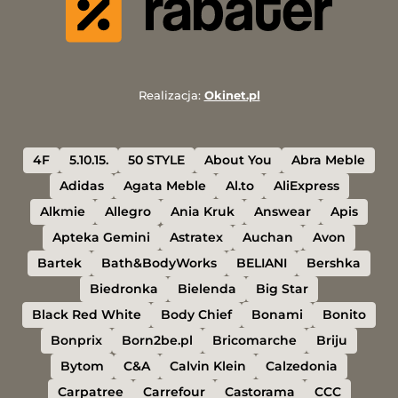
Realizacja:
Okinet.pl
4F
5.10.15.
50 STYLE
About You
Abra Meble
Adidas
Agata Meble
Al.to
AliExpress
Alkmie
Allegro
Ania Kruk
Answear
Apis
Apteka Gemini
Astratex
Auchan
Avon
Bartek
Bath&BodyWorks
BELIANI
Bershka
Biedronka
Bielenda
Big Star
Black Red White
Body Chief
Bonami
Bonito
Bonprix
Born2be.pl
Bricomarche
Briju
Bytom
C&A
Calvin Klein
Calzedonia
Carpatree
Carrefour
Castorama
CCC