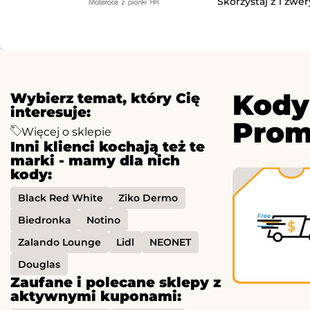
Skorzystaj z 1 zwe
Kody
Wybierz temat, który Cię
interesuje:
Prom
Więcej o sklepie
Inni klienci kochają też te
marki - mamy dla nich
kody:
Black Red White
Ziko Dermo
Biedronka
Notino
Zalando Lounge
Lidl
NEONET
Douglas
Zaufane i polecane sklepy z
aktywnymi kuponami: