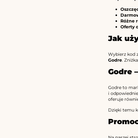
Oszczęd
Darmowa
Różne r
Oferty 
Jak uż
Wybierz kod z
Godre
. Zniżk
Godre 
Godre to mark
i odpowiednie
oferuje równi
Dzięki temu ka
Promocj
Na naszej str