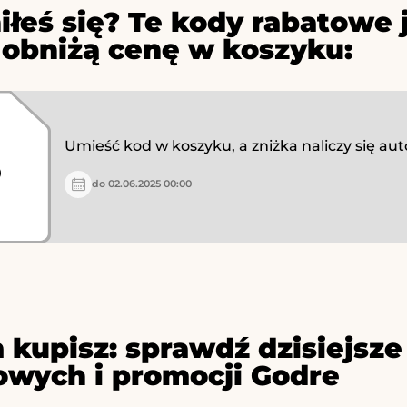
iłeś się? Te kody rabatowe 
 obniżą cenę w koszyku:
Umieść kod w koszyku, a zniżka naliczy się au
%
do 02.06.2025 00:00
 kupisz: sprawdź dzisiejs
owych i promocji Godre