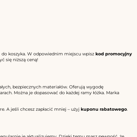
erac do koszyka. W odpowiednim miejscu wpisz
kod promocyjny
ć się niższą ceną!
wałych, bezpiecznych materiałów. Oferują wygodę
arach. Można je dopasować do każdej ramy łóżka. Marka
re. A jeśli chcesz zapłacić mniej – użyj
kuponu rabatowego
.
Regularnie je aktualizujemy. Dzięki temu masz pewność, że