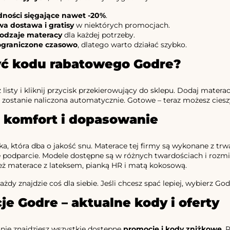
ności sięgające nawet -20%
.
 dostawa i gratisy
w niektórych promocjach.
odzaje materacy
dla każdej potrzeby.
ograniczone czasowo
, dlatego warto działać szybko.
yć kodu rabatowego Godre?
 listy i kliknij przycisk przekierowujący do sklepu. Dodaj mat
a zostanie naliczona automatycznie. Gotowe – teraz możesz cieszy
– komfort i dopasowanie
a, która dba o jakość snu. Materace tej firmy są wykonane z tr
 podparcie. Modele dostępne są w różnych twardościach i rozmi
eż materace z lateksem, pianką HR i matą kokosową.
żdy znajdzie coś dla siebie. Jeśli chcesz spać lepiej, wybierz God
e Godre – aktualne kody i oferty
onie znajdziesz wszystkie dostępne
promocje i kody zniżkowe
. 