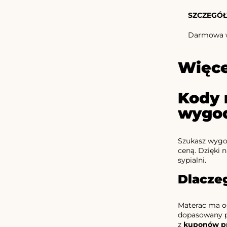
SZCZEGÓŁ
Darmowa wy
Więce
Kody 
wygo
Szukasz wygo
ceną. Dzięki 
sypialni.
Dlacze
Materac ma og
dopasowany po
z
kuponów p