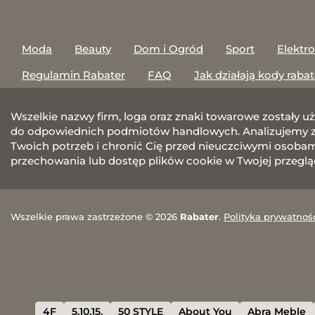
Moda
Beauty
Dom i Ogród
Sport
Elektr
Regulamin Rabater
FAQ
Jak działają kody raba
Wszelkie nazwy firm, loga oraz znaki towarowe zostały u
do odpowiednich podmiotów handlowych. Analizujemy za
Twoich potrzeb i chronić Cię przed nieuczciwymi osobami.
przechowania lub dostęp plików cookie w Twojej przeglą
Wszelkie prawa zastrzeżone © 2026
Rabater
.
Polityka prywatnoś
4F
5.10.15.
50 STYLE
About You
Abra Meble