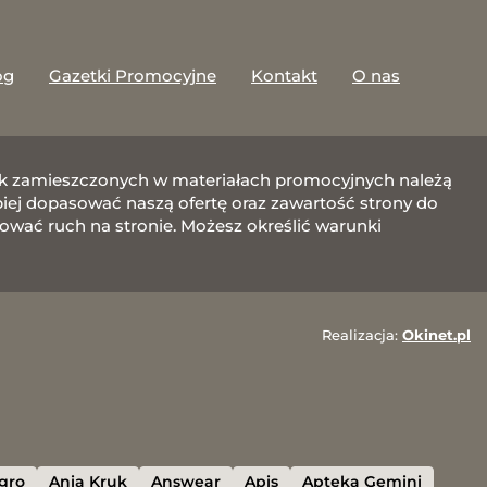
og
Gazetki Promocyjne
Kontakt
O nas
afik zamieszczonych w materiałach promocyjnych należą
j dopasować naszą ofertę oraz zawartość strony do
zować ruch na stronie. Możesz określić warunki
Realizacja:
Okinet.pl
egro
Ania Kruk
Answear
Apis
Apteka Gemini