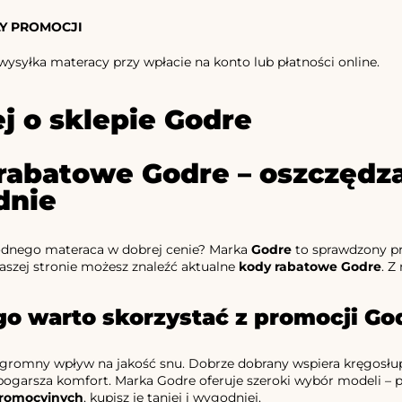
Y PROMOCJI
syłka materacy przy wpłacie na konto lub płatności online.
j o sklepie Godre
rabatowe Godre – oszczędzaj
dnie
dnego materaca w dobrej cenie? Marka
Godre
to sprawdzony pr
naszej stronie możesz znaleźć aktualne
kody rabatowe Godre
. Z
go warto skorzystać z promocji Go
romny wpływ na jakość snu. Dobrze dobrany wspiera kręgosłup i 
garsza komfort. Marka Godre oferuje szeroki wybór modeli – p
romocyjnych
, kupisz je taniej i wygodniej.