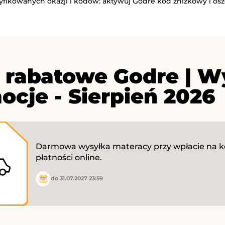
ryfikowanych okazji i kodów: aktywuj Godre kod zniżkowy i osz
 rabatowe Godre | W
ocje - Sierpień 2026
Darmowa wysyłka materacy przy wpłacie na k
płatności online.
do 31.07.2027 23:59