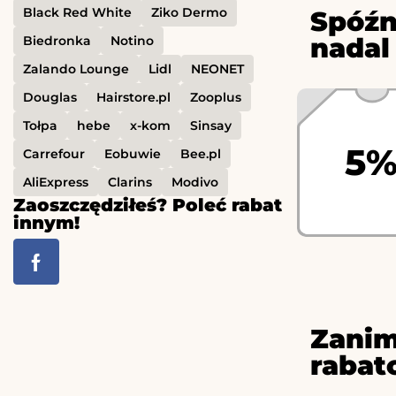
Black Red White
Ziko Dermo
Spóźn
nadal
Biedronka
Notino
Zalando Lounge
Lidl
NEONET
Douglas
Hairstore.pl
Zooplus
Tołpa
hebe
x-kom
Sinsay
5
Carrefour
Eobuwie
Bee.pl
AliExpress
Clarins
Modivo
Zaoszczędziłeś? Poleć rabat
innym!
Zanim
rabat