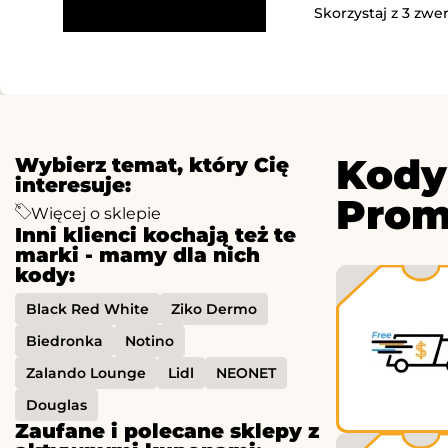
Skorzystaj z 3 zwe
Kody
Wybierz temat, który Cię
interesuje:
Prom
Więcej o sklepie
Inni klienci kochają też te
marki - mamy dla nich
kody:
Black Red White
Ziko Dermo
Biedronka
Notino
Zalando Lounge
Lidl
NEONET
Douglas
Zaufane i polecane sklepy z