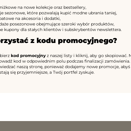
niżkowe na nowe kolekcje oraz bestsellery,
e sezonowe, które pozwalają kupić modne ubrania taniej,
batowe na akcesoria i dodatki,
aże posezonowe obejmujące szeroki wybór produktów,
ne kupony dla stałych klientów i subskrybentów newslettera.
orzystać z kodu promocyjnego?
bierz
kod promocyjny
z naszej listy i kliknij, aby go skopiować
owadź kod w odpowiednim polu podczas finalizacji zamówienia. R
wiedzać naszą stronę, ponieważ dodajemy nowe promocje, abyś mó
ają się przyjemniejsze, a Twój portfel zyskuje.