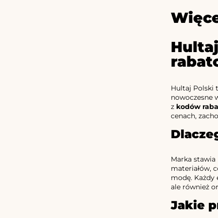
Więce
Hulta
raba
Hultaj Polski
nowoczesne wz
z
kodów raba
cenach, zacho
Dlaczeg
Marka stawia 
materiałów, c
modę. Każdy e
ale również o
Jakie p