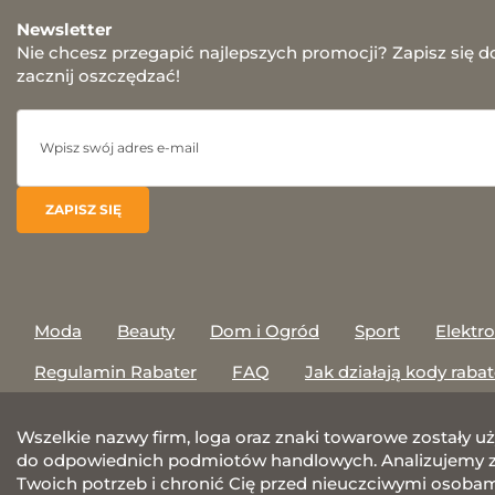
Newsletter
Nie chcesz przegapić najlepszych promocji? Zapisz się d
zacznij oszczędzać!
Moda
Beauty
Dom i Ogród
Sport
Elektr
Regulamin Rabater
FAQ
Jak działają kody raba
Wszelkie nazwy firm, loga oraz znaki towarowe zostały u
do odpowiednich podmiotów handlowych. Analizujemy za
Twoich potrzeb i chronić Cię przed nieuczciwymi osobami.