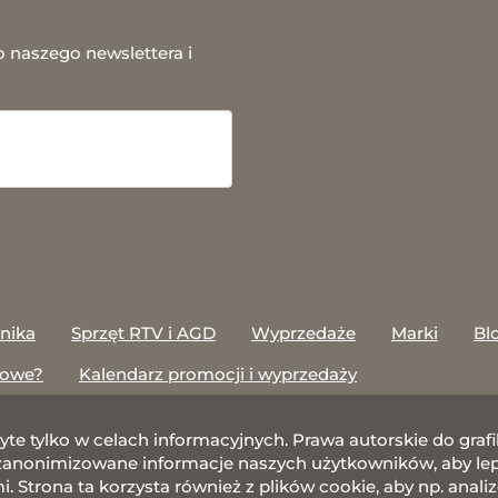
o naszego newslettera i
onika
Sprzęt RTV i AGD
Wyprzedaże
Marki
Bl
towe?
Kalendarz promocji i wyprzedaży
żyte tylko w celach informacyjnych. Prawa autorskie do gr
nonimizowane informacje naszych użytkowników, aby lepie
 Strona ta korzysta również z plików cookie, aby np. anali