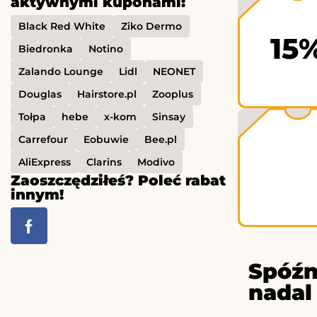
aktywnymi kuponami:
Black Red White
Ziko Dermo
15
Biedronka
Notino
Zalando Lounge
Lidl
NEONET
Douglas
Hairstore.pl
Zooplus
Tołpa
hebe
x-kom
Sinsay
Carrefour
Eobuwie
Bee.pl
AliExpress
Clarins
Modivo
Zaoszczędziłeś? Poleć rabat
innym!
Spóźn
nadal