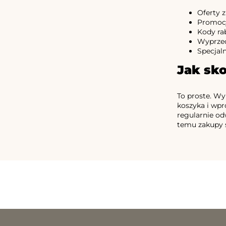
Oferty z
Promocj
Kody ra
Wyprzed
Specjal
Jak sk
To proste. Wy
koszyka i wpr
regularnie od
temu zakupy st