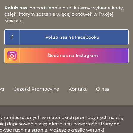
Polub nas
, bo codziennie publikujemy wybrane kody,
dzięki którym zostanie więcej złotówek w Twojej
kieszeni.
Polub nas na Facebooku
Śledź nas na Instagram
og
Gazetki Promocyjne
Kontakt
O nas
afik zamieszczonych w materiałach promocyjnych należą
j dopasować naszą ofertę oraz zawartość strony do
zować ruch na stronie. Możesz określić warunki