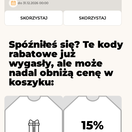
do 31.12.2026 00:00
SKORZYSTAJ
SKORZYSTAJ
Spóźniłeś się? Te kody
rabatowe już
wygasły, ale może
nadal obniżą cenę w
koszyku:
15%