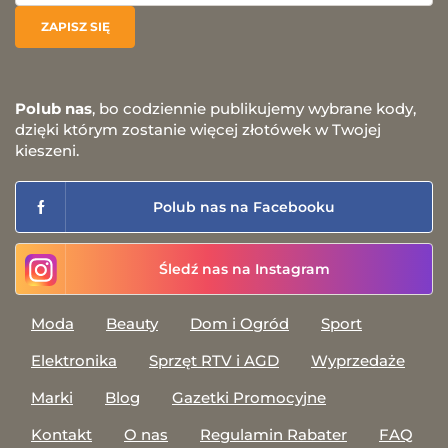
Polub nas
, bo codziennie publikujemy wybrane kody,
dzięki którym zostanie więcej złotówek w Twojej
kieszeni.
Polub nas na Facebooku
Śledź nas na Instagram
Moda
Beauty
Dom i Ogród
Sport
Elektronika
Sprzęt RTV i AGD
Wyprzedaże
Marki
Blog
Gazetki Promocyjne
Kontakt
O nas
Regulamin Rabater
FAQ