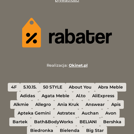
prywatności
Realizacja:
Okinet.pl
4F
5.10.15.
50 STYLE
About You
Abra Meble
Adidas
Agata Meble
Al.to
AliExpress
Alkmie
Allegro
Ania Kruk
Answear
Apis
Apteka Gemini
Astratex
Auchan
Avon
Bartek
Bath&BodyWorks
BELIANI
Bershka
Biedronka
Bielenda
Big Star