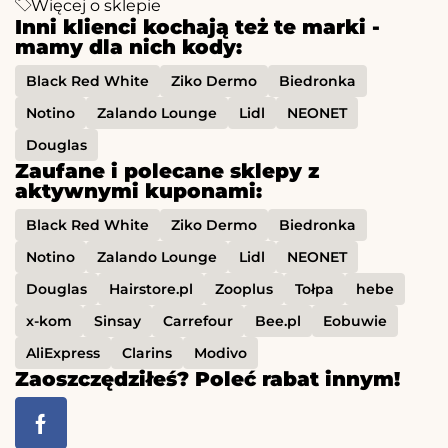
Więcej o sklepie
Inni klienci kochają też te marki -
mamy dla nich kody:
Black Red White
Ziko Dermo
Biedronka
Notino
Zalando Lounge
Lidl
NEONET
Douglas
Zaufane i polecane sklepy z
aktywnymi kuponami:
Black Red White
Ziko Dermo
Biedronka
Notino
Zalando Lounge
Lidl
NEONET
Douglas
Hairstore.pl
Zooplus
Tołpa
hebe
x-kom
Sinsay
Carrefour
Bee.pl
Eobuwie
AliExpress
Clarins
Modivo
Zaoszczędziłeś? Poleć rabat innym!