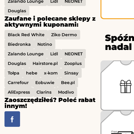
Zalando Lounge
Lidl
NEONET
Douglas
Zaufane i polecane sklepy z
aktywnymi kuponami:
Black Red White
Ziko Dermo
Spóźn
nadal
Biedronka
Notino
Zalando Lounge
Lidl
NEONET
Douglas
Hairstore.pl
Zooplus
Tołpa
hebe
x-kom
Sinsay
Carrefour
Eobuwie
Bee.pl
AliExpress
Clarins
Modivo
Zaoszczędziłeś? Poleć rabat
innym!