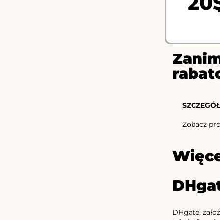
20
Zanim
rabat
SZCZEGÓŁ
Zobacz prod
Więce
DHgat
DHgate, założ