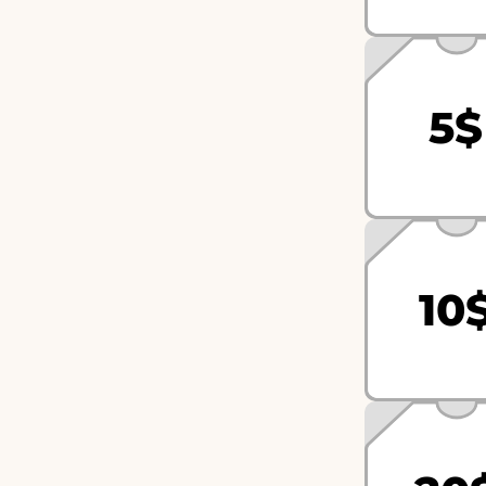
5$
10