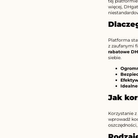
tej platformi
więcej, DHgat
niestandardowe
Dlacze
Platforma sta
z zaufanymi f
rabatowe DH
siebie.
Ogromn
Bezpiec
Efektyw
Idealne
Jak ko
Korzystanie z
wprowadź kod 
oszczędności,
Rodzaj