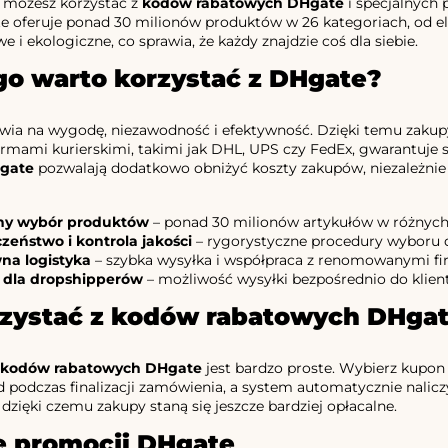
e możesz korzystać z
kodów rabatowych DHgate
i specjalnych 
e oferuje ponad 30 milionów produktów w 26 kategoriach, od el
 i ekologiczne, co sprawia, że każdy znajdzie coś dla siebie.
go warto korzystać z DHgate?
wia na wygodę, niezawodność i efektywność. Dzięki temu zakupy s
irmami kurierskimi, takimi jak DHL, UPS czy FedEx, gwarantuje
gate
pozwalają dodatkowo obniżyć koszty zakupów, niezależnie o
y wybór produktów
– ponad 30 milionów artykułów w różnych
zeństwo i kontrola jakości
– rygorystyczne procedury wyboru 
na logistyka
– szybka wysyłka i współpraca z renomowanymi fi
 dla dropshipperów
– możliwość wysyłki bezpośrednio do klien
rzystać z kodów rabatowych DHga
kodów rabatowych DHgate
jest bardzo proste. Wybierz kupon z 
podczas finalizacji zamówienia, a system automatycznie nalic
 dzięki czemu zakupy staną się jeszcze bardziej opłacalne.
e promocji DHgate