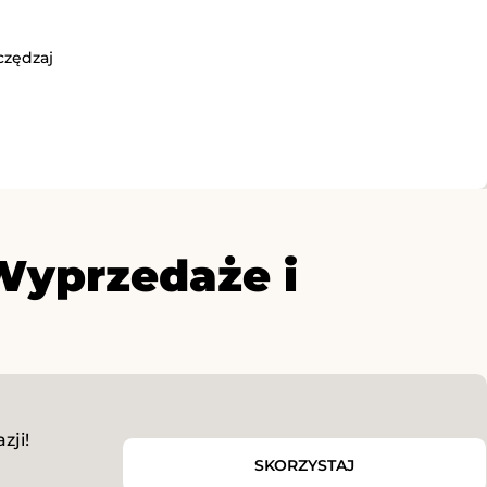
czędzaj
Wyprzedaże i
zji!
SKORZYSTAJ