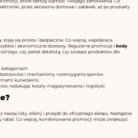
promocji, które obniżą wartość Twojego zamówienia. Co
ektroniki, przez akcesoria domowe i zabawki, aż po produkty
tają się proste i bezpieczne. Co więcej, współpraca
 szybkie i ekonomiczne dostawy. Regularne promocje i
kody
d tego, czy jesteś detalistą, czy szukasz produktów dla
 kategoriach.
dostawców i mechanizmy rozstrzygania sporów.
rmami kurierskimi.
tów, redukując koszty magazynowania i logistyki.
te?
naszej listy, kliknij i przejdź do oficjalnego sklepu. Następnie
zy rabat. Co więcej, kombinowanie promocji może zwiększyć