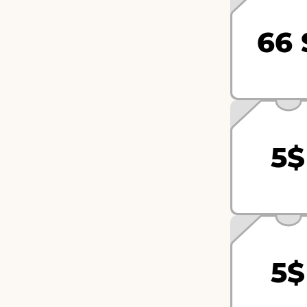
66 
5$
5$