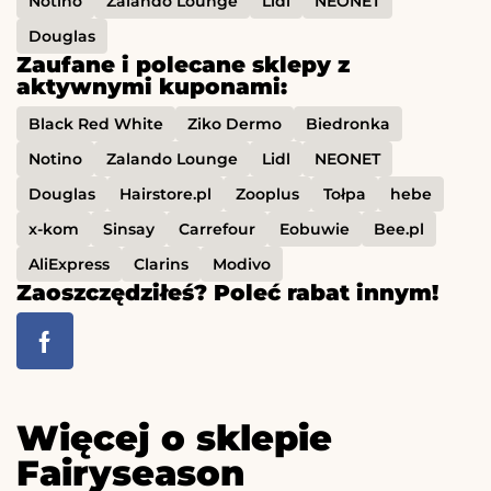
Notino
Zalando Lounge
Lidl
NEONET
Douglas
Zaufane i polecane sklepy z
aktywnymi kuponami:
Black Red White
Ziko Dermo
Biedronka
Notino
Zalando Lounge
Lidl
NEONET
Douglas
Hairstore.pl
Zooplus
Tołpa
hebe
x-kom
Sinsay
Carrefour
Eobuwie
Bee.pl
AliExpress
Clarins
Modivo
Zaoszczędziłeś? Poleć rabat innym!
Więcej o sklepie
Fairyseason