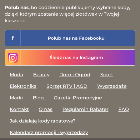
Polub nas
, bo codziennie publikujemy wybrane kody,
dzięki którym zostanie więcej złotówek w Twojej
kieszeni.
Polub nas na Facebooku
Śledź nas na Instagram
Moda
Beauty
Dom i Ogród
Sport
Elektronika
Sprzęt RTV i AGD
Wyprzedaże
Marki
Blog
Gazetki Promocyjne
Kontakt
O nas
Regulamin Rabater
FAQ
Jak działają kody rabatowe?
Kalendarz promocji i wyprzedaży