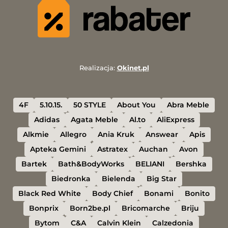
Realizacja:
Okinet.pl
4F
5.10.15.
50 STYLE
About You
Abra Meble
Adidas
Agata Meble
Al.to
AliExpress
Alkmie
Allegro
Ania Kruk
Answear
Apis
Apteka Gemini
Astratex
Auchan
Avon
Bartek
Bath&BodyWorks
BELIANI
Bershka
Biedronka
Bielenda
Big Star
Black Red White
Body Chief
Bonami
Bonito
Bonprix
Born2be.pl
Bricomarche
Briju
Bytom
C&A
Calvin Klein
Calzedonia