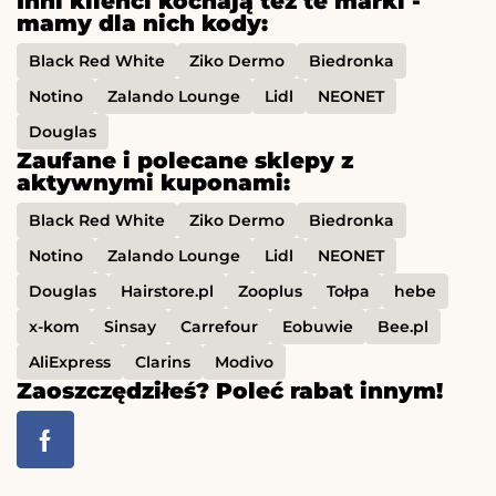
Inni klienci kochają też te marki -
mamy dla nich kody:
Black Red White
Ziko Dermo
Biedronka
Notino
Zalando Lounge
Lidl
NEONET
Douglas
Zaufane i polecane sklepy z
aktywnymi kuponami:
Black Red White
Ziko Dermo
Biedronka
Notino
Zalando Lounge
Lidl
NEONET
Douglas
Hairstore.pl
Zooplus
Tołpa
hebe
x-kom
Sinsay
Carrefour
Eobuwie
Bee.pl
AliExpress
Clarins
Modivo
Zaoszczędziłeś? Poleć rabat innym!