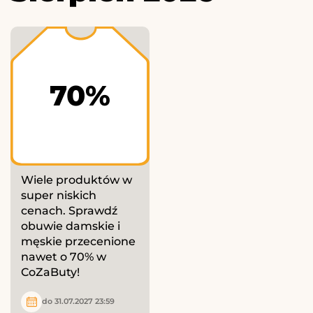
70%
Wiele produktów w
super niskich
cenach. Sprawdź
obuwie damskie i
męskie przecenione
nawet o 70% w
CoZaButy!
do 31.07.2027 23:59