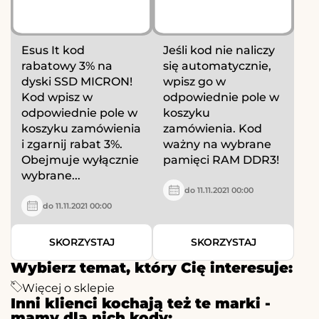
Esus It kod
Jeśli kod nie naliczy
rabatowy 3% na
się automatycznie,
dyski SSD MICRON!
wpisz go w
Kod wpisz w
odpowiednie pole w
odpowiednie pole w
koszyku
koszyku zamówienia
zamówienia. Kod
i zgarnij rabat 3%.
ważny na wybrane
Obejmuje wyłącznie
pamięci RAM DDR3!
wybrane...
do 11.11.2021 00:00
do 11.11.2021 00:00
SKORZYSTAJ
SKORZYSTAJ
Wybierz temat, który Cię interesuje:
Więcej o sklepie
Inni klienci kochają też te marki -
mamy dla nich kody: