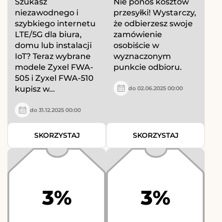
Szukasz
Nie ponoś kosztów
niezawodnego i
przesyłki! Wystarczy,
szybkiego internetu
że odbierzesz swoje
LTE/5G dla biura,
zamówienie
domu lub instalacji
osobiście w
IoT? Teraz wybrane
wyznaczonym
modele Zyxel FWA-
punkcie odbioru.
505 i Zyxel FWA-510
kupisz w...
do 02.06.2025 00:00
do 31.12.2025 00:00
SKORZYSTAJ
SKORZYSTAJ
3%
3%