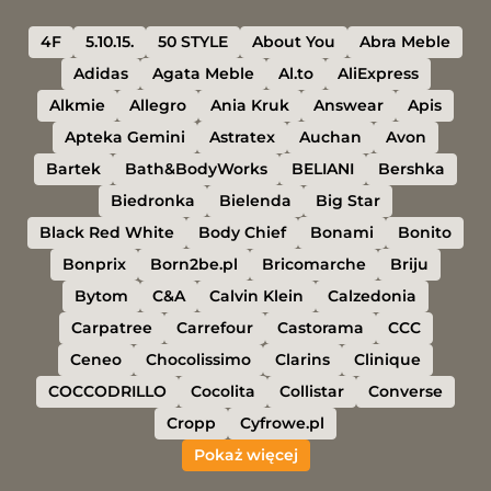
4F
5.10.15.
50 STYLE
About You
Abra Meble
Adidas
Agata Meble
Al.to
AliExpress
Alkmie
Allegro
Ania Kruk
Answear
Apis
Apteka Gemini
Astratex
Auchan
Avon
Bartek
Bath&BodyWorks
BELIANI
Bershka
Biedronka
Bielenda
Big Star
Black Red White
Body Chief
Bonami
Bonito
Bonprix
Born2be.pl
Bricomarche
Briju
Bytom
C&A
Calvin Klein
Calzedonia
Carpatree
Carrefour
Castorama
CCC
Ceneo
Chocolissimo
Clarins
Clinique
COCCODRILLO
Cocolita
Collistar
Converse
Cropp
Cyfrowe.pl
Pokaż więcej