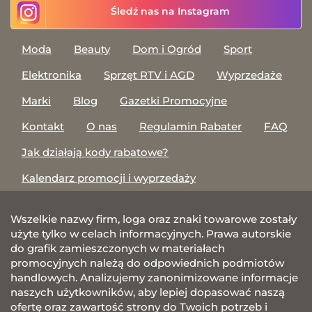
Śledź nas na Instagram
Moda
Beauty
Dom i Ogród
Sport
Elektronika
Sprzęt RTV i AGD
Wyprzedaże
Marki
Blog
Gazetki Promocyjne
Kontakt
O nas
Regulamin Rabater
FAQ
Jak działają kody rabatowe?
Kalendarz promocji i wyprzedaży
Wszelkie nazwy firm, loga oraz znaki towarowe zostały
użyte tylko w celach informacyjnych. Prawa autorskie
do grafik zamieszczonych w materiałach
promocyjnych należą do odpowiednich podmiotów
handlowych. Analizujemy zanonimizowane informacje
naszych użytkowników, aby lepiej dopasować naszą
ofertę oraz zawartość strony do Twoich potrzeb i