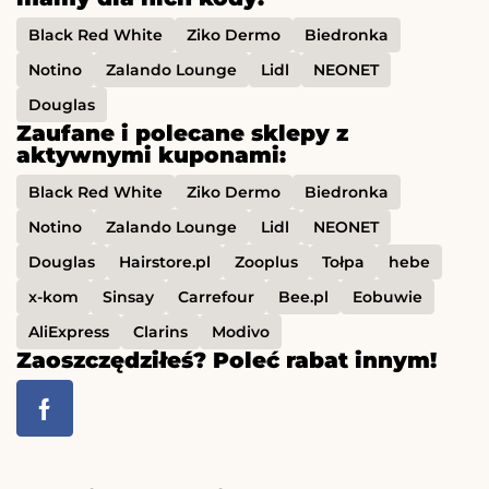
Black Red White
Ziko Dermo
Biedronka
Notino
Zalando Lounge
Lidl
NEONET
Douglas
Zaufane i polecane sklepy z
aktywnymi kuponami:
Black Red White
Ziko Dermo
Biedronka
Notino
Zalando Lounge
Lidl
NEONET
Douglas
Hairstore.pl
Zooplus
Tołpa
hebe
x-kom
Sinsay
Carrefour
Bee.pl
Eobuwie
AliExpress
Clarins
Modivo
Zaoszczędziłeś? Poleć rabat innym!