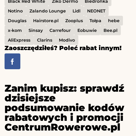
Black Red White
Ziko Dermo
Biedronka
Notino
Zalando Lounge
Lidl
NEONET
Douglas
Hairstore.pl
Zooplus
Tołpa
hebe
x-kom
Sinsay
Carrefour
Eobuwie
Bee.pl
AliExpress
Clarins
Modivo
Zaoszczędziłeś? Poleć rabat innym!
Zanim kupisz: sprawdź
dzisiejsze
podsumowanie kodów
rabatowych i promocji
CentrumRowerowe.pl