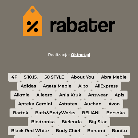
Realizacja:
Okinet.pl
4F
5.10.15.
50 STYLE
About You
Abra Meble
Adidas
Agata Meble
Al.to
AliExpress
Alkmie
Allegro
Ania Kruk
Answear
Apis
Apteka Gemini
Astratex
Auchan
Avon
Bartek
Bath&BodyWorks
BELIANI
Bershka
Biedronka
Bielenda
Big Star
Black Red White
Body Chief
Bonami
Bonito