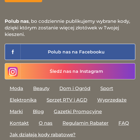
Polub nas
, bo codziennie publikujemy wybrane kody,
dzięki którym zostanie więcej złotówek w Twojej
kieszeni.
Polub nas na Facebooku
Śledź nas na Instagram
Moda
Beauty
Dom i Ogród
Sport
Elektronika
Sprzęt RTV i AGD
Wyprzedaże
Marki
Blog
Gazetki Promocyjne
Kontakt
O nas
Regulamin Rabater
FAQ
Jak działają kody rabatowe?