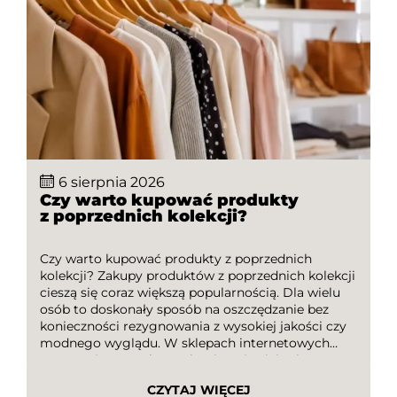
6 sierpnia 2026
Czy warto kupować produkty
z poprzednich kolekcji?
Czy warto kupować produkty z poprzednich
kolekcji? Zakupy produktów z poprzednich kolekcji
cieszą się coraz większą popularnością. Dla wielu
osób to doskonały sposób na oszczędzanie bez
konieczności rezygnowania z wysokiej jakości czy
modnego wyglądu. W sklepach internetowych
oraz stacjonarnych regularnie pojawiają się
wyprzedaże sezonowe, podczas których można
CZYTAJ WIĘCEJ
znaleźć atrakcyjne okazje. Dodatkową korzyścią są