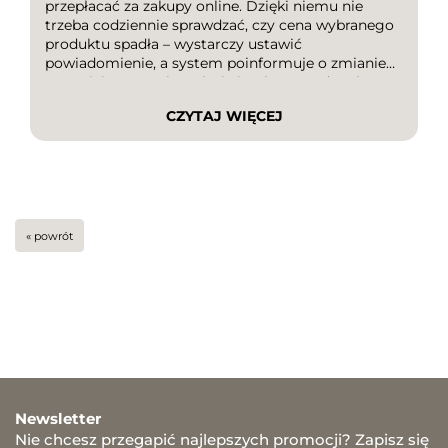
przepłacać za zakupy online. Dzięki niemu nie
trzeba codziennie sprawdzać, czy cena wybranego
produktu spadła – wystarczy ustawić
powiadomienie, a system poinformuje o zmianie
wartości. To rozwiązanie świetnie sprawdza się
podczas planowania większych zakupów,
CZYTAJ WIĘCEJ
sezonowych wyprzedaży czy polowania na
najlepsze okazje. W tym artykule […]
« powrót
Newsletter
Nie chcesz przegapić najlepszych promocji? Zapisz się