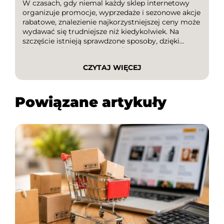
W czasach, gdy niemal każdy sklep internetowy
organizuje promocje, wyprzedaże i sezonowe akcje
rabatowe, znalezienie najkorzystniejszej ceny może
wydawać się trudniejsze niż kiedykolwiek. Na
szczęście istnieją sprawdzone sposoby, dzięki
którym szybko porównasz oferty, wykorzystasz
kody rabatowe i unikniesz przepłacania. W tym
CZYTAJ WIĘCEJ
artykule dowiesz się, jak w kilka minut […]
Powiązane artykuły