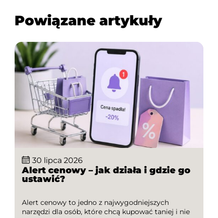
planowania wydatków oraz jak wykorzystywać
Powiązane artykuły
kody […]
30 lipca 2026
Alert cenowy – jak działa i gdzie go
ustawić?
Alert cenowy to jedno z najwygodniejszych
narzędzi dla osób, które chcą kupować taniej i nie