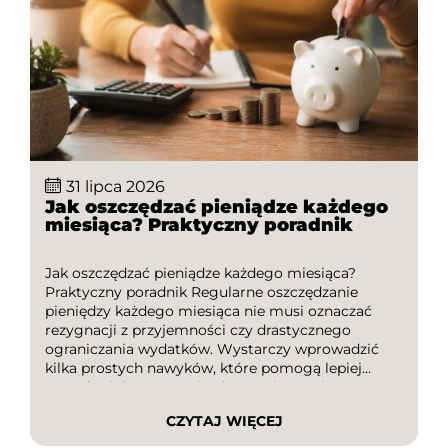
31 lipca 2026
Jak oszczędzać pieniądze każdego
miesiąca? Praktyczny poradnik
Jak oszczędzać pieniądze każdego miesiąca?
Praktyczny poradnik Regularne oszczędzanie
pieniędzy każdego miesiąca nie musi oznaczać
rezygnacji z przyjemności czy drastycznego
ograniczania wydatków. Wystarczy wprowadzić
kilka prostych nawyków, które pomogą lepiej
zarządzać domowym budżetem i stopniowo
budować finansową poduszkę bezpieczeństwa. W
CZYTAJ WIĘCEJ
tym poradniku dowiesz się, jak skutecznie
oszczędzać, na co zwrócić uwagę podczas