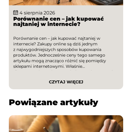
4 sierpnia 2026
Porównanie cen – jak kupować
najtaniej w internecie?
Porównanie cen – jak kupować najtaniej w
internecie? Zakupy online są dziś jednym
z najwygodniejszych sposobów kupowania
produktów. Jednocześnie ceny tego samego
artykułu mogą znacząco różnić się pomiędzy
sklepami internetowymi. Właśnie
dlatego porównanie cen to jeden z najprostszych
sposobów na oszczędzanie pieniędzy. W tym
CZYTAJ WIĘCEJ
poradniku dowiesz się, jak kupować najtaniej w
internecie, dlaczego warto sprawdzać oferty
różnych sklepów […]
Powiązane artykuły