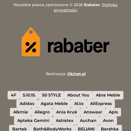
Wszelkie prawa zastrzeżone © 2026
Rabater
.
Polityka
prywatności
Realizacja:
Okinet.pl
4F
5.10.15.
50 STYLE
About You
Abra Meble
Adidas
Agata Meble
Al.to
AliExpress
Alkmie
Allegro
Ania Kruk
Answear
Apis
Apteka Gemini
Astratex
Auchan
Avon
Bartek
Bath&BodyWorks
BELIANI
Bershka