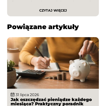
dlatego porównanie cen to jeden z najprostszych
sposobów na oszczędzanie pieniędzy. W tym
CZYTAJ WIĘCEJ
poradniku dowiesz się, jak kupować najtaniej w
internecie, dlaczego warto sprawdzać oferty
różnych sklepów […]
Powiązane artykuły
31 lipca 2026
Jak oszczędzać pieniądze każdego
miesiąca? Praktyczny poradnik