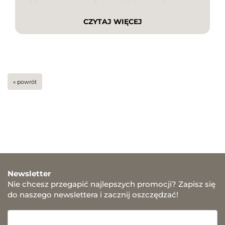
zabiegu. W tym artykule wyjaśniamy, jak
sprawdzić historię cen produktów, na co zwracać
CZYTAJ WIĘCEJ
uwagę podczas zakupów oraz jak jeszcze
skuteczniej obniżyć koszt zamówienia dzięki
kodom […]
« powrót
Newsletter
Nie chcesz przegapić najlepszych promocji? Zapisz się
do naszego newslettera i zacznij oszczędzać!