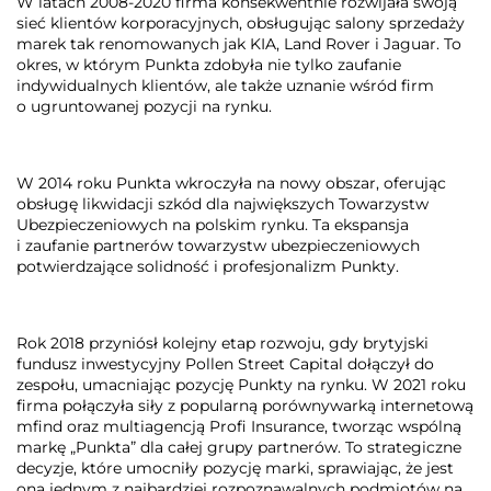
W latach 2008-2020 firma konsekwentnie rozwijała swoją
sieć klientów korporacyjnych, obsługując salony sprzedaży
marek tak renomowanych jak KIA, Land Rover i Jaguar. To
okres, w którym Punkta zdobyła nie tylko zaufanie
indywidualnych klientów, ale także uznanie wśród firm
o ugruntowanej pozycji na rynku.
W 2014 roku Punkta wkroczyła na nowy obszar, oferując
obsługę likwidacji szkód dla największych Towarzystw
Ubezpieczeniowych na polskim rynku. Ta ekspansja
i zaufanie partnerów towarzystw ubezpieczeniowych
potwierdzające solidność i profesjonalizm Punkty.
Rok 2018 przyniósł kolejny etap rozwoju, gdy brytyjski
fundusz inwestycyjny Pollen Street Capital dołączył do
zespołu, umacniając pozycję Punkty na rynku. W 2021 roku
firma połączyła siły z popularną porównywarką internetową
mfind oraz multiagencją Profi Insurance, tworząc wspólną
markę „Punkta” dla całej grupy partnerów. To strategiczne
decyzje, które umocniły pozycję marki, sprawiając, że jest
ona jednym z najbardziej rozpoznawalnych podmiotów na