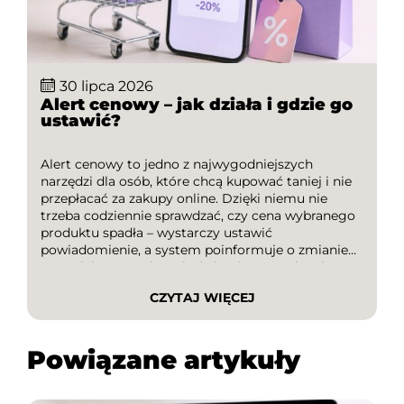
30 lipca 2026
Alert cenowy – jak działa i gdzie go
ustawić?
Alert cenowy to jedno z najwygodniejszych
narzędzi dla osób, które chcą kupować taniej i nie
przepłacać za zakupy online. Dzięki niemu nie
trzeba codziennie sprawdzać, czy cena wybranego
produktu spadła – wystarczy ustawić
powiadomienie, a system poinformuje o zmianie
wartości. To rozwiązanie świetnie sprawdza się
podczas planowania większych zakupów,
CZYTAJ WIĘCEJ
sezonowych wyprzedaży czy polowania na
najlepsze okazje. W tym artykule […]
Powiązane artykuły