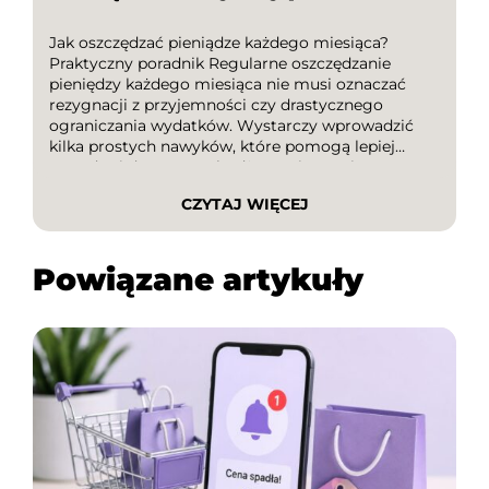
Jak oszczędzać pieniądze każdego miesiąca?
Praktyczny poradnik Regularne oszczędzanie
pieniędzy każdego miesiąca nie musi oznaczać
rezygnacji z przyjemności czy drastycznego
ograniczania wydatków. Wystarczy wprowadzić
kilka prostych nawyków, które pomogą lepiej
zarządzać domowym budżetem i stopniowo
budować finansową poduszkę bezpieczeństwa. W
CZYTAJ WIĘCEJ
tym poradniku dowiesz się, jak skutecznie
oszczędzać, na co zwrócić uwagę podczas
planowania wydatków oraz jak wykorzystywać
Powiązane artykuły
kody […]