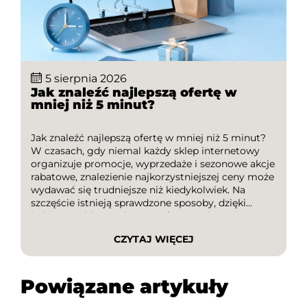
5 sierpnia 2026
Jak znaleźć najlepszą ofertę w
mniej niż 5 minut?
Jak znaleźć najlepszą ofertę w mniej niż 5 minut?
W czasach, gdy niemal każdy sklep internetowy
organizuje promocje, wyprzedaże i sezonowe akcje
rabatowe, znalezienie najkorzystniejszej ceny może
wydawać się trudniejsze niż kiedykolwiek. Na
szczęście istnieją sprawdzone sposoby, dzięki
którym szybko porównasz oferty, wykorzystasz
kody rabatowe i unikniesz przepłacania. W tym
CZYTAJ WIĘCEJ
artykule dowiesz się, jak w kilka minut […]
Powiązane artykuły