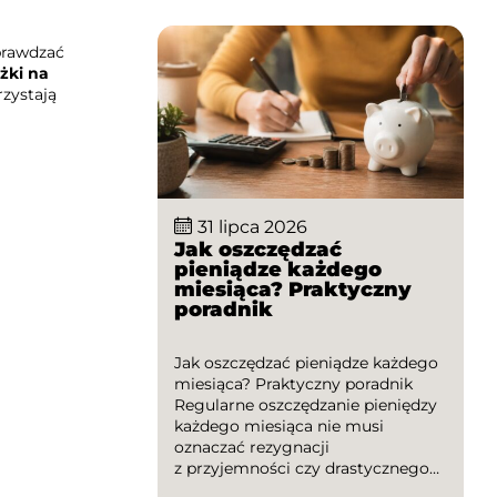
kupować najtaniej w internecie,
dlaczego warto sprawdzać oferty
sprawdzać
różnych sklepów […]
żki na
rzystają
31 lipca 2026
Jak oszczędzać
pieniądze każdego
miesiąca? Praktyczny
poradnik
Jak oszczędzać pieniądze każdego
miesiąca? Praktyczny poradnik
Regularne oszczędzanie pieniędzy
każdego miesiąca nie musi
oznaczać rezygnacji
z przyjemności czy drastycznego
ograniczania wydatków. Wystarczy