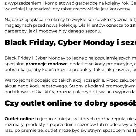
z wyprzedzeniem i kompletować garderobę na kolejny rok. C
wcześniej i sprawdzać, czy rabat rzeczywiście jest korzystny.
Najbardziej opłacalne okresy to zwykle końcówka stycznia, lut
magazynach przed nową kolekcją. Dla klientów oznacza to
zn
garderoby, jak i modowe hity danego sezonu.
Black Friday, Cyber Monday i 
Black Friday i Cyber Monday to jedne z najpopularniejszych
specjalne
promocje modowe
, dodatkowe kody promocyjne, d
dobra okazja, aby kupić droższe produkty, takie jak płaszcze, 
Warto jednak podejść do takich akcji rozsądnie. Przed zakupe
aktualnego kodu rabatowego. Strony z kodami promocyjnymi 
dodatkowa zniżka, którą można połączyć z trwającą wyprzeda
Czy outlet online to dobry sposó
Outlet online
to jedno z miejsc, w których można regularnie z
rozmiary, produkty z poprzednich sezonów lub modele wycof
razu po premierze, outlet może być świetnym sposobem na
t