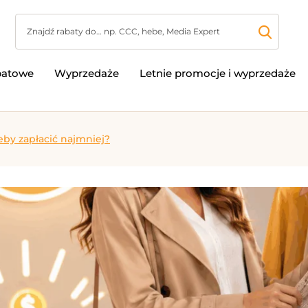
batowe
Wyprzedaże
Letnie promocje i wyprzedaże
eby zapłacić najmniej?