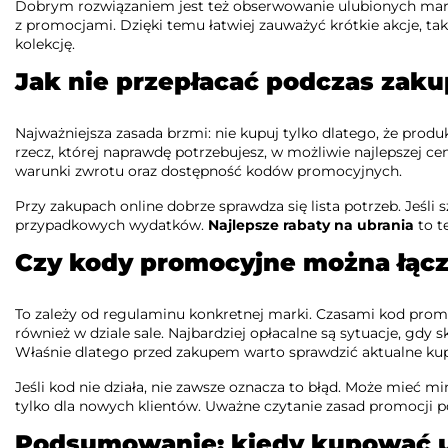
Dobrym rozwiązaniem jest też obserwowanie ulubionych mar
z promocjami. Dzięki temu łatwiej zauważyć krótkie akcje, t
kolekcję.
Jak nie przepłacać podczas zak
Najważniejsza zasada brzmi: nie kupuj tylko dlatego, że prod
rzecz, której naprawdę potrzebujesz, w możliwie najlepszej ce
warunki zwrotu oraz dostępność kodów promocyjnych.
Przy zakupach online dobrze sprawdza się lista potrzeb. Jeśli 
przypadkowych wydatków.
Najlepsze rabaty na ubrania
to t
Czy kody promocyjne można łącz
To zależy od regulaminu konkretnej marki. Czasami kod prom
również w dziale sale. Najbardziej opłacalne są sytuacje, g
Właśnie dlatego przed zakupem warto sprawdzić aktualne kup
Jeśli kod nie działa, nie zawsze oznacza to błąd. Może mieć
tylko dla nowych klientów. Uważne czytanie zasad promocji po
Podsumowanie: kiedy kupować ub