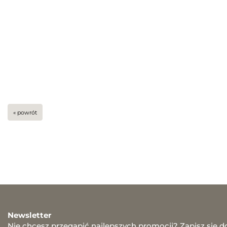
« powrót
Newsletter
Nie chcesz przegapić najlepszych promocji? Zapisz się d