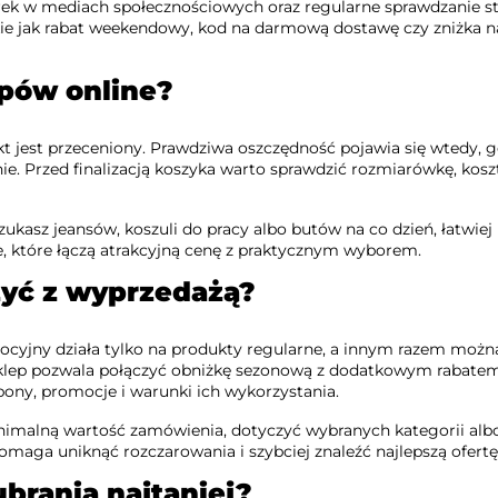
ek w mediach społecznościowych oraz regularne sprawdzanie s
akie jak rabat weekendowy, kod na darmową dostawę czy zniżka 
upów online?
ukt jest przeceniony. Prawdziwa oszczędność pojawia się wtedy, 
nie. Przed finalizacją koszyka warto sprawdzić rozmiarówkę, kosz
szukasz jeansów, koszuli do pracy albo butów na co dzień, łatwiej
e, które łączą atrakcyjną cenę z praktycznym wyborem.
yć z wyprzedażą?
ocyjny działa tylko na produkty regularne, a innym razem możn
dy sklep pozwala połączyć obniżkę sezonową z dodatkowym rabate
ony, promocje i warunki ich wykorzystania.
 minimalną wartość zamówienia, dotyczyć wybranych kategorii al
maga uniknąć rozczarowania i szybciej znaleźć najlepszą ofertę
rania najtaniej?