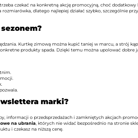
ie trzeba czekać na konkretną akcję promocyjną, choć dodatkowy
 rozmiarówka, dlatego najlepiej działać szybko, szczególnie prz
a sezonem?
zędzania. Kurtkę zimową można kupić taniej w marcu, a strój ką
 konkretne produkty spada. Dzięki temu można upolować dobre 
etnim.
mocji.
k.
 pozwala.
ewslettera marki?
py, informacji o przedsprzedażach i zamkniętych akcjach promo
towe na ubrania
, których nie widać bezpośrednio na stronie skl
ktu i czekasz na niższą cenę.