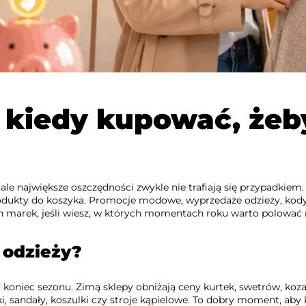
– kiedy kupować, żeb
ale największe oszczędności zwykle nie trafiają się przypadkie
sz produkty do koszyka. Promocje modowe, wyprzedaże odzieży, ko
h marek, jeśli wiesz, w których momentach roku warto polować 
 odzieży?
d koniec sezonu. Zimą sklepy obniżają ceny kurtek, swetrów, ko
i, sandały, koszulki czy stroje kąpielowe. To dobry moment, ab