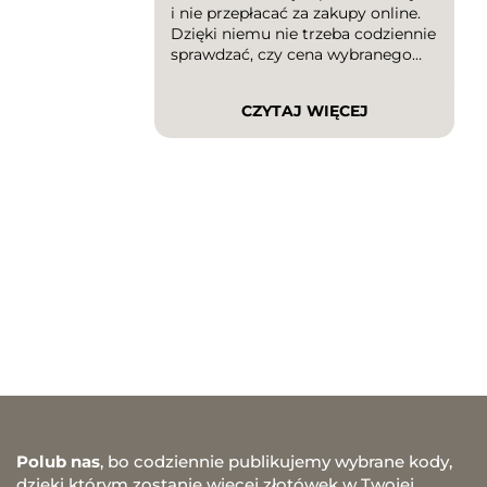
i nie przepłacać za zakupy online.
Dzięki niemu nie trzeba codziennie
sprawdzać, czy cena wybranego
produktu spadła – wystarczy
ustawić powiadomienie, a system
CZYTAJ WIĘCEJ
poinformuje o zmianie wartości. To
rozwiązanie świetnie sprawdza się
podczas planowania większych
zakupów, sezonowych wyprzedaży
czy polowania na najlepsze okazje.
W tym artykule […]
Polub nas
, bo codziennie publikujemy wybrane kody,
dzięki którym zostanie więcej złotówek w Twojej