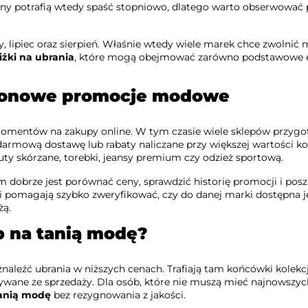
eny potrafią wtedy spaść stopniowo, dlatego warto obserwować
y, lipiec oraz sierpień. Właśnie wtedy wiele marek chce zwolnić 
iżki na ubrania
, które mogą obejmować zarówno podstawowe 
sezonowe promocje modowe
 momentów na zakupy online. W tym czasie wiele sklepów przyg
armową dostawę lub rabaty naliczane przy większej wartości ko
buty skórzane, torebki, jeansy premium czy odzież sportową.
m dobrze jest porównać ceny, sprawdzić historię promocji i pos
pomagają szybko zweryfikować, czy do danej marki dostępna j
żą.
b na tanią modę?
naleźć ubrania w niższych cenach. Trafiają tam końcówki kolekcj
ywane ze sprzedaży. Dla osób, które nie muszą mieć najnowszy
anią modę
bez rezygnowania z jakości.