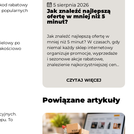
 kod rabatowy
5 sierpnia 2026
Jak znaleźć najlepszą
y popularnych
ofertę w mniej niż 5
minut?
Jak znaleźć najlepszą ofertę w
mniej niż 5 minut? W czasach, gdy
pielowy po
niemal każdy sklep internetowy
jakościowo
organizuje promocje, wyprzedaże
i sezonowe akcje rabatowe,
znalezienie najkorzystniejszej ceny
może wydawać się trudniejsze niż
kiedykolwiek. Na szczęście istnieją
CZYTAJ WIĘCEJ
sprawdzone sposoby, dzięki
którym szybko porównasz oferty,
wykorzystasz kody rabatowe
Powiązane artykuły
i unikniesz przepłacania. W tym
artykule dowiesz się, jak w kilka
minut […]
cyjnych.
epu. To