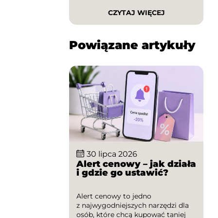
wprowadzić kilka prostych
CZYTAJ WIĘCEJ
nawyków, które pomogą lepiej
zarządzać domowym budżetem
i stopniowo budować finansową
Powiązane artykuły
poduszkę bezpieczeństwa. W tym
poradniku dowiesz się, jak
skutecznie oszczędzać, na co
zwrócić uwagę podczas
planowania wydatków oraz jak
wykorzystywać kody […]
30 lipca 2026
Alert cenowy – jak działa
i gdzie go ustawić?
Alert cenowy to jedno
z najwygodniejszych narzędzi dla
osób, które chcą kupować taniej