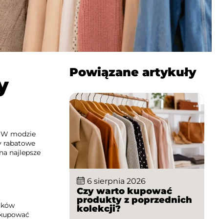
Powiązane artykuły
y
m. W modzie
dy rabatowe
na najlepsze
6 sierpnia 2026
Czy warto kupować
produkty z poprzednich
zaków
kolekcji?
y kupować