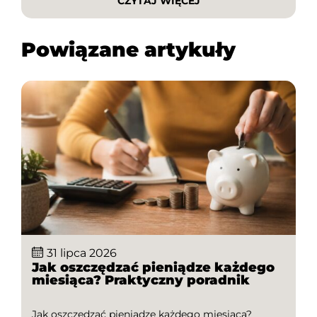
CZYTAJ WIĘCEJ
poradniku dowiesz się, jak kupować najtaniej w
internecie, dlaczego warto sprawdzać oferty
różnych sklepów […]
Powiązane artykuły
31 lipca 2026
Jak oszczędzać pieniądze każdego
miesiąca? Praktyczny poradnik
Jak oszczędzać pieniądze każdego miesiąca?