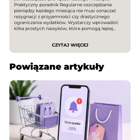
Praktyczny poradnik Regularne oszczędzanie
pieniędzy każdego miesiąca nie musi oznaczać
rezygnacji z przyjemności czy drastycznego
ograniczania wydatków. Wystarczy wprowadzić
kilka prostych nawyków, które pomogą lepiej
zarządzać domowym budżetem i stopniowo
budować finansową poduszkę bezpieczeństwa. W
CZYTAJ WIĘCEJ
tym poradniku dowiesz się, jak skutecznie
oszczędzać, na co zwrócić uwagę podczas
planowania wydatków oraz jak wykorzystywać
Powiązane artykuły
kody […]