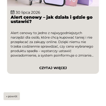
30 lipca 2026
Alert cenowy – jak działa i gdzie go
ustawić?
Alert cenowy to jedno z najwygodniejszych
narzędzi dla osób, które chcą kupować taniej i nie
przepłacać za zakupy online. Dzięki niemu nie
trzeba codziennie sprawdzać, czy cena wybranego
produktu spadła – wystarczy ustawić
powiadomienie, a system poinformuje o zmianie
wartości. To rozwiązanie świetnie sprawdza się
podczas planowania większych zakupów,
CZYTAJ WIĘCEJ
sezonowych wyprzedaży czy polowania na
najlepsze okazje. W tym artykule […]
« powrót