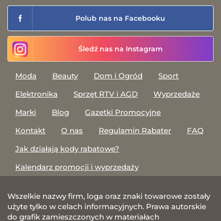
Polub nas na Facebooku
Śledź nas na Instagram
Moda
Beauty
Dom i Ogród
Sport
Elektronika
Sprzęt RTV i AGD
Wyprzedaże
Marki
Blog
Gazetki Promocyjne
Kontakt
O nas
Regulamin Rabater
FAQ
Jak działają kody rabatowe?
Kalendarz promocji i wyprzedaży
Wszelkie nazwy firm, loga oraz znaki towarowe zostały
użyte tylko w celach informacyjnych. Prawa autorskie
do grafik zamieszczonych w materiałach