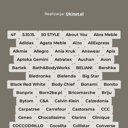
Realizacja:
Okinet.pl
4F
5.10.15.
50 STYLE
About You
Abra Meble
Adidas
Agata Meble
Al.to
AliExpress
Alkmie
Allegro
Ania Kruk
Answear
Apis
Apteka Gemini
Astratex
Auchan
Avon
Bartek
Bath&BodyWorks
BELIANI
Bershka
Biedronka
Bielenda
Big Star
Black Red White
Body Chief
Bonami
Bonito
Bonprix
Born2be.pl
Bricomarche
Briju
Bytom
C&A
Calvin Klein
Calzedonia
Carpatree
Carrefour
Castorama
CCC
Ceneo
Chocolissimo
Clarins
Clinique
COCCODRILLO
Cocolita
Collistar
Converse