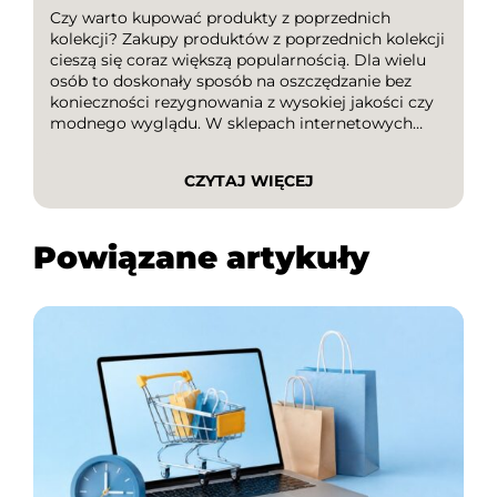
Czy warto kupować produkty z poprzednich
kolekcji? Zakupy produktów z poprzednich kolekcji
cieszą się coraz większą popularnością. Dla wielu
osób to doskonały sposób na oszczędzanie bez
konieczności rezygnowania z wysokiej jakości czy
modnego wyglądu. W sklepach internetowych
oraz stacjonarnych regularnie pojawiają się
wyprzedaże sezonowe, podczas których można
CZYTAJ WIĘCEJ
znaleźć atrakcyjne okazje. Dodatkową korzyścią są
kody rabatowe i kody promocyjne, które pozwalają
[…]
Powiązane artykuły