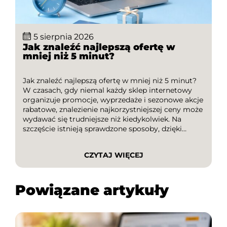
5 sierpnia 2026
Jak znaleźć najlepszą ofertę w
mniej niż 5 minut?
Jak znaleźć najlepszą ofertę w mniej niż 5 minut?
W czasach, gdy niemal każdy sklep internetowy
organizuje promocje, wyprzedaże i sezonowe akcje
rabatowe, znalezienie najkorzystniejszej ceny może
wydawać się trudniejsze niż kiedykolwiek. Na
szczęście istnieją sprawdzone sposoby, dzięki
którym szybko porównasz oferty, wykorzystasz
kody rabatowe i unikniesz przepłacania. W tym
CZYTAJ WIĘCEJ
artykule dowiesz się, jak w kilka minut […]
Powiązane artykuły