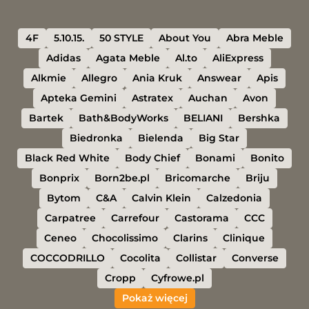
4F
5.10.15.
50 STYLE
About You
Abra Meble
Adidas
Agata Meble
Al.to
AliExpress
Alkmie
Allegro
Ania Kruk
Answear
Apis
Apteka Gemini
Astratex
Auchan
Avon
Bartek
Bath&BodyWorks
BELIANI
Bershka
Biedronka
Bielenda
Big Star
Black Red White
Body Chief
Bonami
Bonito
Bonprix
Born2be.pl
Bricomarche
Briju
Bytom
C&A
Calvin Klein
Calzedonia
Carpatree
Carrefour
Castorama
CCC
Ceneo
Chocolissimo
Clarins
Clinique
COCCODRILLO
Cocolita
Collistar
Converse
Cropp
Cyfrowe.pl
Pokaż więcej