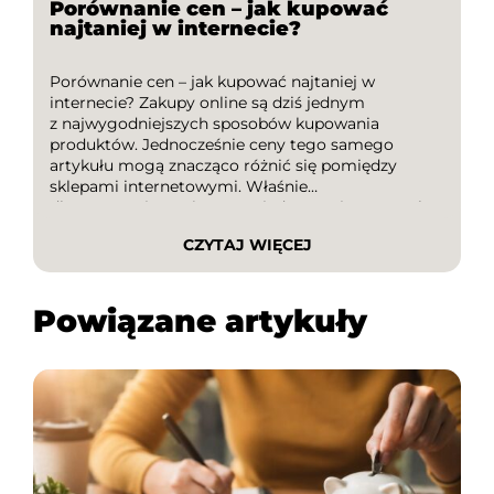
Porównanie cen – jak kupować
najtaniej w internecie?
Porównanie cen – jak kupować najtaniej w
internecie? Zakupy online są dziś jednym
z najwygodniejszych sposobów kupowania
produktów. Jednocześnie ceny tego samego
artykułu mogą znacząco różnić się pomiędzy
sklepami internetowymi. Właśnie
dlatego porównanie cen to jeden z najprostszych
sposobów na oszczędzanie pieniędzy. W tym
CZYTAJ WIĘCEJ
poradniku dowiesz się, jak kupować najtaniej w
internecie, dlaczego warto sprawdzać oferty
różnych sklepów […]
Powiązane artykuły