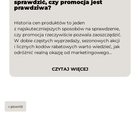
sprawdzić, czy promocja jest
prawdziwa?
Historia cen produktów to jeden
z najskuteczniejszych sposobów na sprawdzenie,
czy promocja rzeczywiście pozwala zaoszczędzić.
W dobie częstych wyprzedaży, sezonowych akcji
i licznych kodów rabatowych warto wiedzieć, jak
odróżnić realną okazję od marketingowego
zabiegu. W tym artykule wyjaśniamy, jak
sprawdzić historię cen produktów, na co zwracać
CZYTAJ WIĘCEJ
uwagę podczas zakupów oraz jak jeszcze
skuteczniej obniżyć koszt zamówienia dzięki
kodom […]
« powrót