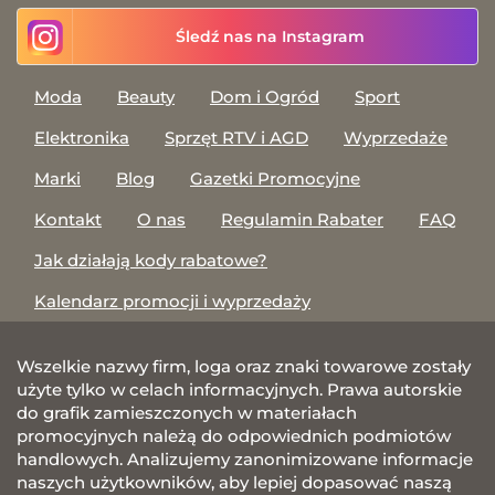
Śledź nas na Instagram
Moda
Beauty
Dom i Ogród
Sport
Elektronika
Sprzęt RTV i AGD
Wyprzedaże
Marki
Blog
Gazetki Promocyjne
Kontakt
O nas
Regulamin Rabater
FAQ
Jak działają kody rabatowe?
Kalendarz promocji i wyprzedaży
Wszelkie nazwy firm, loga oraz znaki towarowe zostały
użyte tylko w celach informacyjnych. Prawa autorskie
do grafik zamieszczonych w materiałach
promocyjnych należą do odpowiednich podmiotów
handlowych. Analizujemy zanonimizowane informacje
naszych użytkowników, aby lepiej dopasować naszą