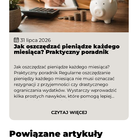
31 lipca 2026
Jak oszczędzać pieniądze każdego
miesiąca? Praktyczny poradnik
Jak oszczędzać pieniądze każdego miesiąca?
Praktyczny poradnik Regularne oszczędzanie
pieniędzy każdego miesiąca nie musi oznaczać
rezygnacji z przyjemności czy drastycznego
ograniczania wydatków. Wystarczy wprowadzić
kilka prostych nawyków, które pomogą lepiej
zarządzać domowym budżetem i stopniowo
budować finansową poduszkę bezpieczeństwa. W
CZYTAJ WIĘCEJ
tym poradniku dowiesz się, jak skutecznie
oszczędzać, na co zwrócić uwagę podczas
planowania wydatków oraz jak wykorzystywać
Powiązane artykuły
kody […]