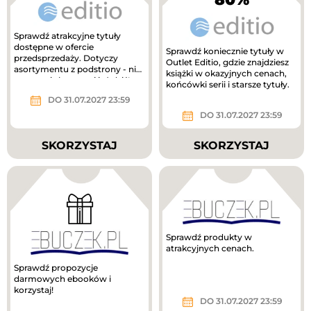
Sprawdź atrakcyjne tytuły
dostępne w ofercie
Sprawdź koniecznie tytuły w
przedsprzedaży. Dotyczy
Outlet Editio, gdzie znajdziesz
asortymentu z podstrony - nie
książki w okazyjnych cenach,
przegap i skorzystaj już dziś!
końcówki serii i starsze tytuły.
DO 31.07.2027 23:59
DO 31.07.2027 23:59
SKORZYSTAJ
SKORZYSTAJ
Sprawdź produkty w
atrakcyjnych cenach.
Sprawdź propozycje
darmowych ebooków i
korzystaj!
DO 31.07.2027 23:59