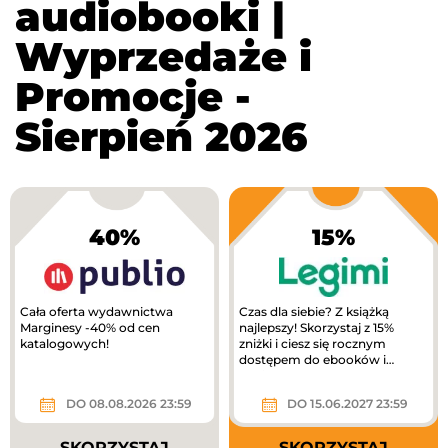
audiobooki |
Wyprzedaże i
Promocje -
Sierpień 2026
40%
15%
Cała oferta wydawnictwa
Czas dla siebie? Z książką
Marginesy -40% od cen
najlepszy! Skorzystaj z 15%
katalogowych!
zniżki i ciesz się rocznym
dostępem do ebooków i
audiobooków! Kod rabatowy
obejmuje...
DO 08.08.2026 23:59
DO 15.06.2027 23:59
SKORZYSTAJ
SKORZYSTAJ