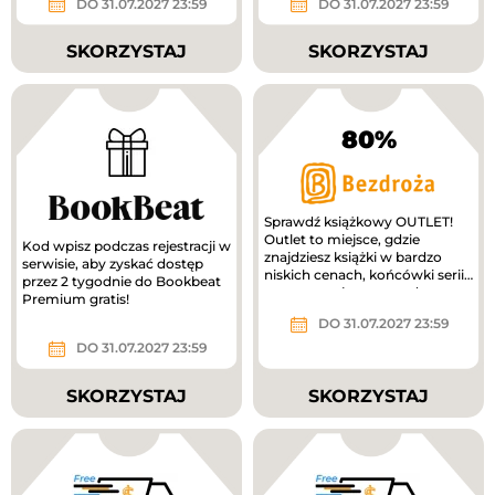
DO 31.07.2027 23:59
DO 31.07.2027 23:59
SKORZYSTAJ
SKORZYSTAJ
80%
Sprawdź książkowy OUTLET!
Outlet to miejsce, gdzie
Kod wpisz podczas rejestracji w
znajdziesz książki w bardzo
serwisie, aby zyskać dostęp
niskich cenach, końcówki serii i
przez 2 tygodnie do Bookbeat
starsze tytuły - nawet do...
Premium gratis!
DO 31.07.2027 23:59
DO 31.07.2027 23:59
SKORZYSTAJ
SKORZYSTAJ