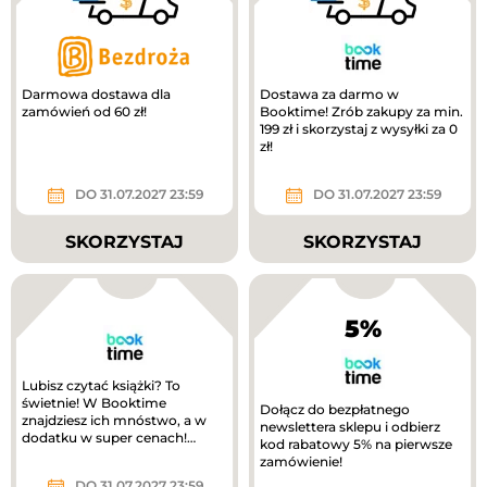
Darmowa dostawa dla
Dostawa za darmo w
zamówień od 60 zł!
Booktime! Zrób zakupy za min.
199 zł i skorzystaj z wysyłki za 0
zł!
DO 31.07.2027 23:59
DO 31.07.2027 23:59
SKORZYSTAJ
SKORZYSTAJ
5%
Lubisz czytać książki? To
świetnie! W Booktime
Dołącz do bezpłatnego
znajdziesz ich mnóstwo, a w
newslettera sklepu i odbierz
dodatku w super cenach!
kod rabatowy 5% na pierwsze
Sprawdź aktualną ofertę
zamówienie!
promocyjną i...
DO 31.07.2027 23:59