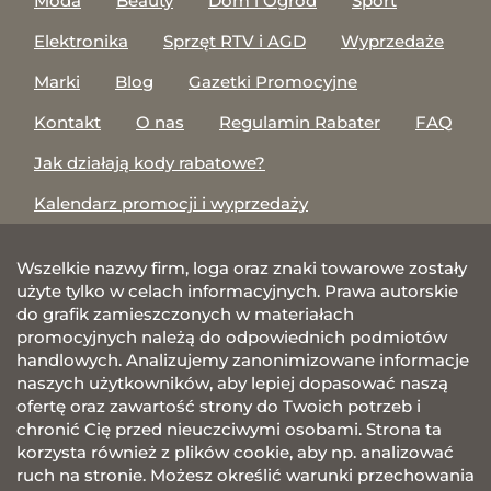
Moda
Beauty
Dom i Ogród
Sport
Elektronika
Sprzęt RTV i AGD
Wyprzedaże
Marki
Blog
Gazetki Promocyjne
Kontakt
O nas
Regulamin Rabater
FAQ
Jak działają kody rabatowe?
Kalendarz promocji i wyprzedaży
Wszelkie nazwy firm, loga oraz znaki towarowe zostały
użyte tylko w celach informacyjnych. Prawa autorskie
do grafik zamieszczonych w materiałach
promocyjnych należą do odpowiednich podmiotów
handlowych. Analizujemy zanonimizowane informacje
naszych użytkowników, aby lepiej dopasować naszą
ofertę oraz zawartość strony do Twoich potrzeb i
chronić Cię przed nieuczciwymi osobami. Strona ta
korzysta również z plików cookie, aby np. analizować
ruch na stronie. Możesz określić warunki przechowania