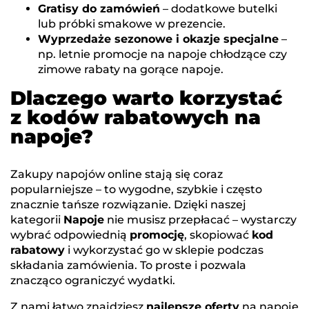
Gratisy do zamówień
– dodatkowe butelki
lub próbki smakowe w prezencie.
Wyprzedaże sezonowe i okazje specjalne
–
np. letnie promocje na napoje chłodzące czy
zimowe rabaty na gorące napoje.
Dlaczego warto korzystać
z kodów rabatowych na
napoje?
Zakupy napojów online stają się coraz
popularniejsze – to wygodne, szybkie i często
znacznie tańsze rozwiązanie. Dzięki naszej
kategorii
Napoje
nie musisz przepłacać – wystarczy
wybrać odpowiednią
promocję
, skopiować
kod
rabatowy
i wykorzystać go w sklepie podczas
składania zamówienia. To proste i pozwala
znacząco ograniczyć wydatki.
Z nami łatwo znajdziesz
najlepsze oferty
na napoje