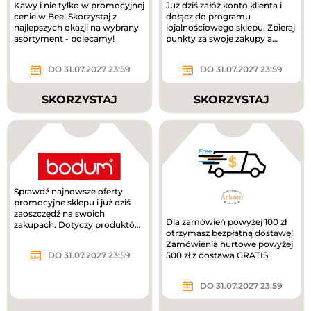
Kawy i nie tylko w promocyjnej
Już dziś załóż konto klienta i
cenie w Bee! Skorzystaj z
dołącz do programu
najlepszych okazji na wybrany
lojalnościowego sklepu. Zbieraj
asortyment - polecamy!
punkty za swoje zakupy a
następnie wymieniaj je na...
DO 31.07.2027 23:59
DO 31.07.2027 23:59
SKORZYSTAJ
SKORZYSTAJ
Sprawdź najnowsze oferty
promocyjne sklepu i już dziś
zaoszczędź na swoich
Dla zamówień powyżej 100 zł
zakupach. Dotyczy produktów
otrzymasz bezpłatną dostawę!
z podstrony sklepu. Nie
Zamówienia hurtowe powyżej
przegap -...
DO 31.07.2027 23:59
500 zł z dostawą GRATIS!
DO 31.07.2027 23:59