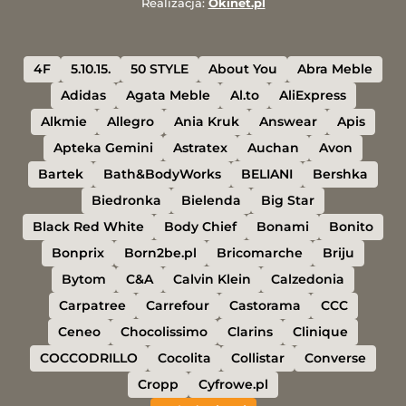
Realizacja:
Okinet.pl
4F
5.10.15.
50 STYLE
About You
Abra Meble
Adidas
Agata Meble
Al.to
AliExpress
Alkmie
Allegro
Ania Kruk
Answear
Apis
Apteka Gemini
Astratex
Auchan
Avon
Bartek
Bath&BodyWorks
BELIANI
Bershka
Biedronka
Bielenda
Big Star
Black Red White
Body Chief
Bonami
Bonito
Bonprix
Born2be.pl
Bricomarche
Briju
Bytom
C&A
Calvin Klein
Calzedonia
Carpatree
Carrefour
Castorama
CCC
Ceneo
Chocolissimo
Clarins
Clinique
COCCODRILLO
Cocolita
Collistar
Converse
Cropp
Cyfrowe.pl