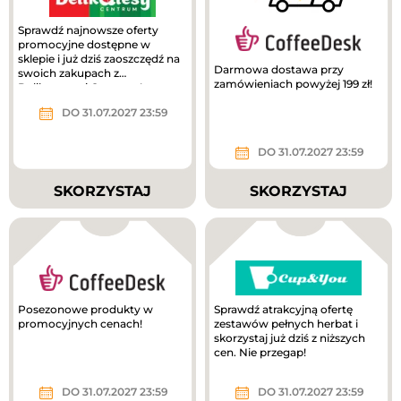
Sprawdź najnowsze oferty
promocyjne dostępne w
sklepie i już dziś zaoszczędź na
Darmowa dostawa przy
swoich zakupach z
zamówieniach powyżej 199 zł!
Delikatesami Centrum!
DO 31.07.2027 23:59
DO 31.07.2027 23:59
SKORZYSTAJ
SKORZYSTAJ
Posezonowe produkty w
Sprawdź atrakcyjną ofertę
promocyjnych cenach!
zestawów pełnych herbat i
skorzystaj już dziś z niższych
cen. Nie przegap!
DO 31.07.2027 23:59
DO 31.07.2027 23:59