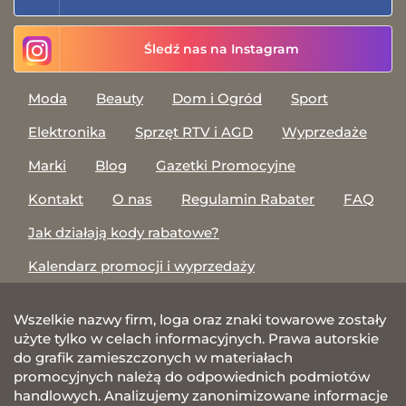
Śledź nas na Instagram
Moda
Beauty
Dom i Ogród
Sport
Elektronika
Sprzęt RTV i AGD
Wyprzedaże
Marki
Blog
Gazetki Promocyjne
Kontakt
O nas
Regulamin Rabater
FAQ
Jak działają kody rabatowe?
Kalendarz promocji i wyprzedaży
Wszelkie nazwy firm, loga oraz znaki towarowe zostały
użyte tylko w celach informacyjnych. Prawa autorskie
do grafik zamieszczonych w materiałach
promocyjnych należą do odpowiednich podmiotów
handlowych. Analizujemy zanonimizowane informacje