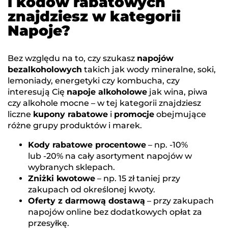
i kodów rabatowych
znajdziesz w kategorii
Napoje?
Bez względu na to, czy szukasz
napojów
bezalkoholowych
takich jak wody mineralne, soki,
lemoniady, energetyki czy kombucha, czy
interesują Cię
napoje alkoholowe
jak wina, piwa
czy alkohole mocne – w tej kategorii znajdziesz
liczne
kupony rabatowe
i
promocje
obejmujące
różne grupy produktów i marek.
Kody rabatowe procentowe
– np. -10%
lub -20% na cały asortyment napojów w
wybranych sklepach.
Zniżki kwotowe
– np. 15 zł taniej przy
zakupach od określonej kwoty.
Oferty z darmową dostawą
– przy zakupach
napojów online bez dodatkowych opłat za
przesyłkę.