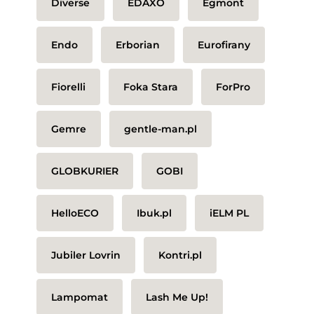
Diverse
EDAXO
Egmont
Endo
Erborian
Eurofirany
Fiorelli
Foka Stara
ForPro
Gemre
gentle-man.pl
GLOBKURIER
GOBI
HelloECO
Ibuk.pl
iELM PL
Jubiler Lovrin
Kontri.pl
Lampomat
Lash Me Up!