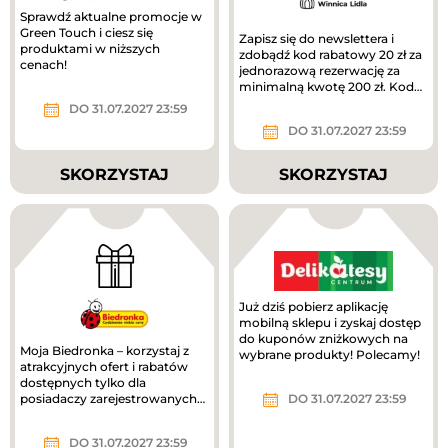
Sprawdź aktualne promocje w
Green Touch i ciesz się
Zapisz się do newslettera i
produktami w niższych
zdobądź kod rabatowy 20 zł za
cenach!
jednorazową rezerwację za
minimalną kwotę 200 zł. Kodu
rabatowego nie można...
DO 31.07.2027 23:59
DO 31.07.2027 23:59
SKORZYSTAJ
SKORZYSTAJ
Już dziś pobierz aplikację
mobilną sklepu i zyskaj dostęp
do kuponów zniżkowych na
Moja Biedronka – korzystaj z
wybrane produkty! Polecamy!
atrakcyjnych ofert i rabatów
dostępnych tylko dla
posiadaczy zarejestrowanych
DO 31.07.2027 23:59
kart. Nie masz karty? Odbierz ją
w...
DO 31.07.2027 23:59