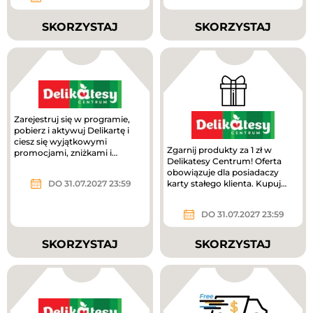
SKORZYSTAJ
SKORZYSTAJ
Zarejestruj się w programie,
pobierz i aktywuj Delikartę i
ciesz się wyjątkowymi
Zgarnij produkty za 1 zł w
promocjami, zniżkami i
Delikatesy Centrum! Oferta
bonusami wyłącznie dla
obowiązuje dla posiadaczy
klubowiczów!
DO 31.07.2027 23:59
karty stałego klienta. Kupuj
punkty wybranych marek z...
DO 31.07.2027 23:59
SKORZYSTAJ
SKORZYSTAJ