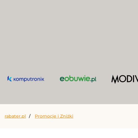
rabater.pl
Promocje i Zniżki