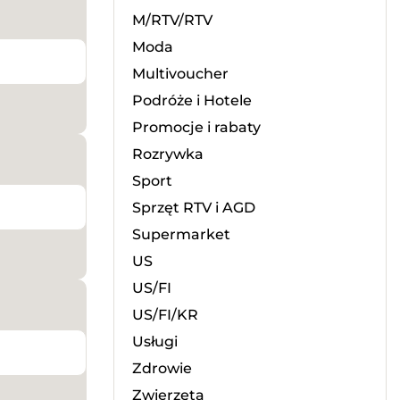
M/RTV/RTV
Moda
Multivoucher
Podróże i Hotele
Promocje i rabaty
Rozrywka
Sport
Sprzęt RTV i AGD
Supermarket
US
US/FI
US/FI/KR
Usługi
Zdrowie
Zwierzęta