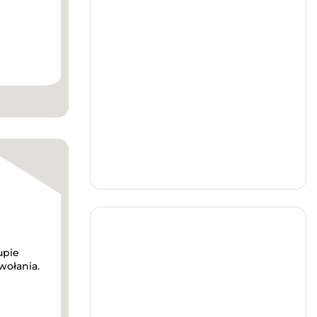
upie
wołania.