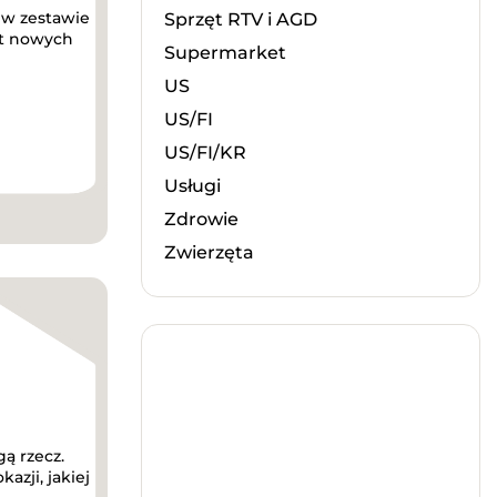
 w zestawie
Sprzęt RTV i AGD
at nowych
Supermarket
US
US/FI
US/FI/KR
Usługi
Zdrowie
Zwierzęta
gą rzecz.
azji, jakiej