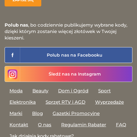
Polub nas
, bo codziennie publikujemy wybrane kody,
dzięki którym zostanie więcej złotówek w Twojej
kieszeni.
Polub nas na Facebooku
Śledź nas na Instagram
Moda
Beauty
Dom i Ogród
Sport
Elektronika
Sprzęt RTV i AGD
Wyprzedaże
Marki
Blog
Gazetki Promocyjne
Kontakt
O nas
Regulamin Rabater
FAQ
Jak działają kody rabatowe?