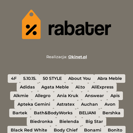
Realizacja:
Okinet.pl
4F
5.10.15.
50 STYLE
About You
Abra Meble
Adidas
Agata Meble
Al.to
AliExpress
Alkmie
Allegro
Ania Kruk
Answear
Apis
Apteka Gemini
Astratex
Auchan
Avon
Bartek
Bath&BodyWorks
BELIANI
Bershka
Biedronka
Bielenda
Big Star
Black Red White
Body Chief
Bonami
Bonito