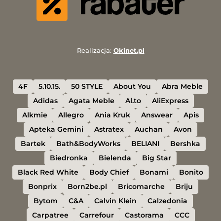
Realizacja:
Okinet.pl
4F
5.10.15.
50 STYLE
About You
Abra Meble
Adidas
Agata Meble
Al.to
AliExpress
Alkmie
Allegro
Ania Kruk
Answear
Apis
Apteka Gemini
Astratex
Auchan
Avon
Bartek
Bath&BodyWorks
BELIANI
Bershka
Biedronka
Bielenda
Big Star
Black Red White
Body Chief
Bonami
Bonito
Bonprix
Born2be.pl
Bricomarche
Briju
Bytom
C&A
Calvin Klein
Calzedonia
Carpatree
Carrefour
Castorama
CCC