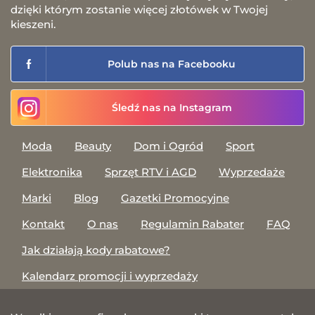
dzięki którym zostanie więcej złotówek w Twojej
kieszeni.
Polub nas na Facebooku
Śledź nas na Instagram
Moda
Beauty
Dom i Ogród
Sport
Elektronika
Sprzęt RTV i AGD
Wyprzedaże
Marki
Blog
Gazetki Promocyjne
Kontakt
O nas
Regulamin Rabater
FAQ
Jak działają kody rabatowe?
Kalendarz promocji i wyprzedaży