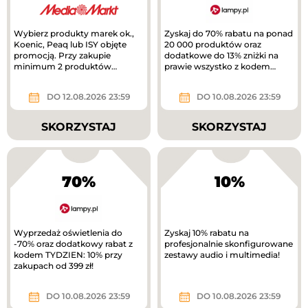
Wybierz produkty marek ok.,
Zyskaj do 70% rabatu na ponad
Koenic, Peaq lub ISY objęte
20 000 produktów oraz
promocją. Przy zakupie
dodatkowe do 13% zniżki na
minimum 2 produktów
prawie wszystko z kodem
otrzymasz 40% rabatu na
rabatowym.
tańszy produkt. Nowa...
DO 12.08.2026 23:59
DO 10.08.2026 23:59
SKORZYSTAJ
SKORZYSTAJ
70%
10%
Wyprzedaż oświetlenia do
Zyskaj 10% rabatu na
-70% oraz dodatkowy rabat z
profesjonalnie skonfigurowane
kodem TYDZIEN: 10% przy
zestawy audio i multimedia!
zakupach od 399 zł!
DO 10.08.2026 23:59
DO 10.08.2026 23:59