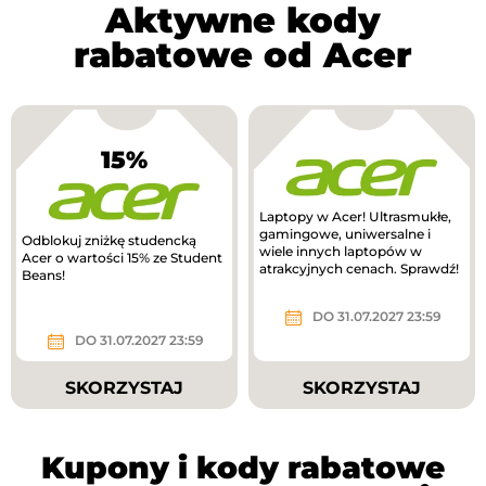
Aktywne kody
rabatowe od Acer
15%
Laptopy w Acer! Ultrasmukłe,
gamingowe, uniwersalne i
Odblokuj zniżkę studencką
wiele innych laptopów w
Acer o wartości 15% ze Student
atrakcyjnych cenach. Sprawdź!
Beans!
DO 31.07.2027 23:59
DO 31.07.2027 23:59
SKORZYSTAJ
SKORZYSTAJ
Kupony i kody rabatowe