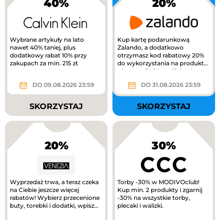
40%
20%
Wybrane artykuły na lato
Kup kartę podarunkową
nawet 40% taniej, plus
Zalando, a dodatkowo
dodatkowy rabat 10% przy
otrzymasz kod rabatowy 20%
zakupach za min. 215 zł.
do wykorzystania na produkty
z kategorii Kids na Zalando.
DO 09.08.2026 23:59
DO 31.08.2026 23:59
SKORZYSTAJ
SKORZYSTAJ
20%
30%
Wyprzedaż trwa, a teraz czeka
Torby -30% w MODIVOclub!
na Ciebie jeszcze więcej
Kup min. 2 produkty i zgarnij
rabatów! Wybierz przecenione
-30% na wszystkie torby,
buty, torebki i dodatki, wpisz
plecaki i walizki.
kod RABAT20 i odbierz...