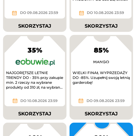
10% zwrotu w MODIVOclub
gold
DO 09.08.2026 23:59
DO 10.08.2026 23:59
SKORZYSTAJ
SKORZYSTAJ
35%
85%
NAJGORĘTSZE LETNIE
WIELKI FINAŁ WYPRZEDAŻY
TRENDY DO - 35% przy zakupie
DO -85%. Uzupełnij swoją letnią
min. 2 rzeczy na wybrane
garderobę!
produkty od 310 zł, na wybrane
produkty. TYLKO W APLIKACJI
extra 10%...
DO 10.08.2026 23:59
DO 09.08.2026 23:59
SKORZYSTAJ
SKORZYSTAJ