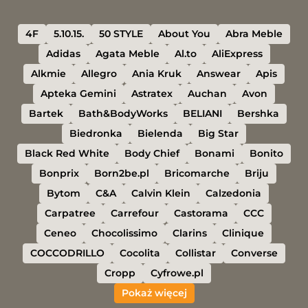
4F
5.10.15.
50 STYLE
About You
Abra Meble
Adidas
Agata Meble
Al.to
AliExpress
Alkmie
Allegro
Ania Kruk
Answear
Apis
Apteka Gemini
Astratex
Auchan
Avon
Bartek
Bath&BodyWorks
BELIANI
Bershka
Biedronka
Bielenda
Big Star
Black Red White
Body Chief
Bonami
Bonito
Bonprix
Born2be.pl
Bricomarche
Briju
Bytom
C&A
Calvin Klein
Calzedonia
Carpatree
Carrefour
Castorama
CCC
Ceneo
Chocolissimo
Clarins
Clinique
COCCODRILLO
Cocolita
Collistar
Converse
Cropp
Cyfrowe.pl
Pokaż więcej