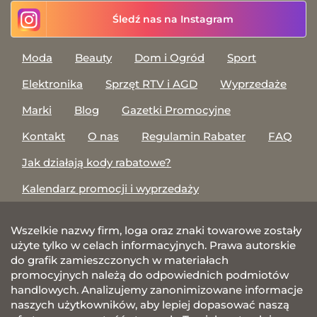
Śledź nas na Instagram
Moda
Beauty
Dom i Ogród
Sport
Elektronika
Sprzęt RTV i AGD
Wyprzedaże
Marki
Blog
Gazetki Promocyjne
Kontakt
O nas
Regulamin Rabater
FAQ
Jak działają kody rabatowe?
Kalendarz promocji i wyprzedaży
Wszelkie nazwy firm, loga oraz znaki towarowe zostały
użyte tylko w celach informacyjnych. Prawa autorskie
do grafik zamieszczonych w materiałach
promocyjnych należą do odpowiednich podmiotów
handlowych. Analizujemy zanonimizowane informacje
naszych użytkowników, aby lepiej dopasować naszą