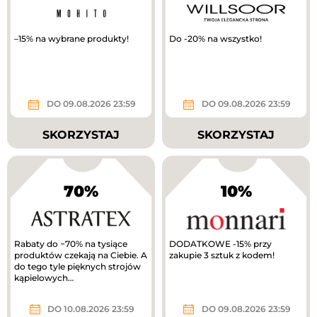
–15% na wybrane produkty!
Do -20% na wszystko!
DO 09.08.2026 23:59
DO 09.08.2026 23:59
SKORZYSTAJ
SKORZYSTAJ
70%
10%
Rabaty do −70% na tysiące
DODATKOWE -15% przy
produktów czekają na Ciebie. A
zakupie 3 sztuk z kodem!
do tego tyle pięknych strojów
kąpielowych…
DO 10.08.2026 23:59
DO 09.08.2026 23:59