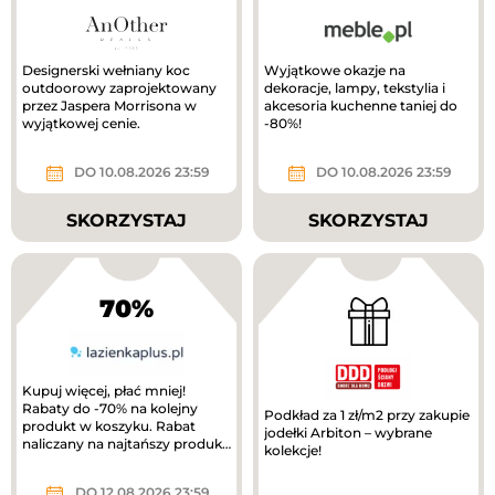
Designerski wełniany koc
Wyjątkowe okazje na
outdoorowy zaprojektowany
dekoracje, lampy, tekstylia i
przez Jaspera Morrisona w
akcesoria kuchenne taniej do
wyjątkowej cenie.
-80%!
DO 10.08.2026 23:59
DO 10.08.2026 23:59
SKORZYSTAJ
SKORZYSTAJ
70%
Kupuj więcej, płać mniej!
Rabaty do -70% na kolejny
Podkład za 1 zł/m2 przy zakupie
produkt w koszyku. Rabat
jodełki Arbiton – wybrane
naliczany na najtańszy produkt
kolekcje!
w koszyku. Wymagany zakup
minimum 3...
DO 12.08.2026 23:59