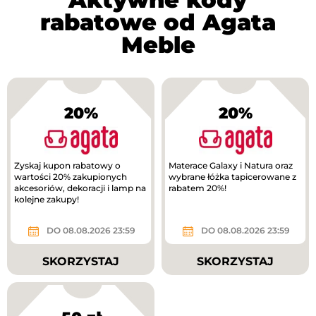
rabatowe od Agata
Meble
20%
20%
Zyskaj kupon rabatowy o
Materace Galaxy i Natura oraz
wartości 20% zakupionych
wybrane łóżka tapicerowane z
akcesoriów, dekoracji i lamp na
rabatem 20%!
kolejne zakupy!
DO 08.08.2026 23:59
DO 08.08.2026 23:59
SKORZYSTAJ
SKORZYSTAJ