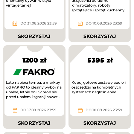
orientalny dywan w stylu
urządzenia do domu,
vintage taniej!
klimatyzatory, roboty
sprzątające i sprzęt kuchenny.
DO 31.08.2026 23:59
DO 10.08.2026 23:59
SKORZYSTAJ
SKORZYSTAJ
1200 zł
5395 zł
Lato nabiera tempa, a markizy
Kupuj gotowe zestawy audio i
od FAKRO to idealny wybór na
oszczędzaj na kompletnych
upalne, letnie dni. Schroń się
systemach nagłośnienia!
przed upałem i zgarnij nawet
1200 zł!
DO 17.09.2026 23:59
DO 10.08.2026 23:59
SKORZYSTAJ
SKORZYSTAJ