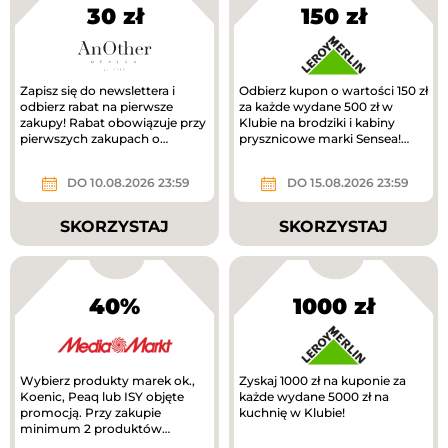
30 zł
150 zł
Zapisz się do newslettera i
Odbierz kupon o wartości 150 zł
odbierz rabat na pierwsze
za każde wydane 500 zł w
zakupy! Rabat obowiązuje przy
Klubie na brodziki i kabiny
pierwszych zakupach o
prysznicowe marki Sensea!
wartości min. 300 zł.
Zwrot na kupon.
DO 10.08.2026 23:59
DO 15.08.2026 23:59
SKORZYSTAJ
SKORZYSTAJ
40%
1000 zł
Wybierz produkty marek ok.,
Zyskaj 1000 zł na kuponie za
Koenic, Peaq lub ISY objęte
każde wydane 5000 zł na
promocją. Przy zakupie
kuchnię w Klubie!
minimum 2 produktów
otrzymasz 40% rabatu na