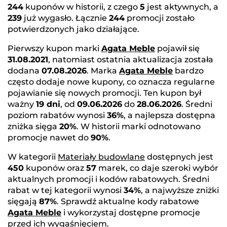
244
kuponów w historii, z czego
5
jest aktywnych, a
239
już wygasło. Łącznie
244
promocji zostało
potwierdzonych jako działające.
Pierwszy kupon marki
Agata Meble
pojawił się
31.08.2021
, natomiast ostatnia aktualizacja została
dodana
07.08.2026
. Marka
Agata Meble
bardzo
często dodaje nowe kupony, co oznacza regularne
pojawianie się nowych promocji. Ten kupon był
ważny
19 dni
, od
09.06.2026
do
28.06.2026
. Średni
poziom rabatów wynosi
36%
, a najlepsza dostępna
zniżka sięga
20%
. W historii marki odnotowano
promocje nawet do
90%
.
W kategorii
Materiały budowlane
dostępnych jest
450
kuponów oraz
57
marek, co daje szeroki wybór
aktualnych promocji i kodów rabatowych. Średni
rabat w tej kategorii wynosi
34%
, a najwyższe zniżki
sięgają
87%
. Sprawdź aktualne kody rabatowe
Agata Meble
i wykorzystaj dostępne promocje
przed ich wygaśnięciem.