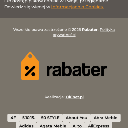
lub dostęp plików cookie w Twojej przeglądarce.
Dowiedz się więcej w
Informacjach o Cookies.
Wszelkie prawa zastrzeżone © 2026
Rabater
.
Polityka
prywatności
Realizacja:
Okinet.pl
4F
5.10.15.
50 STYLE
About You
Abra Meble
Adidas
Agata Meble
Al.to
AliExpress