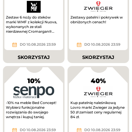
Zestaw 6 noży do steków
Zestawy patelni i pokrywek w
marki WMF z kolekcji Nuova,
obniżonych cenach!
wykonanych ze stali
nierdzewnej Cromargan®
taniej!
DO 10.08.2026 23:59
DO 10.08.2026 23:59
SKORZYSTAJ
SKORZYSTAJ
10%
40%
-10% na meble Bed Concept!
Kup patelnię naleśnikową
Wybierz funkcjonalne
Lovro marki Zwieger za jedyne
rozwiązania do swojego
50 zł zamiast ceny regularnej
wnętrza i kupuj taniej.
84 zł.
DO 10.08.2026 23:59
DO 10.08.2026 23:59