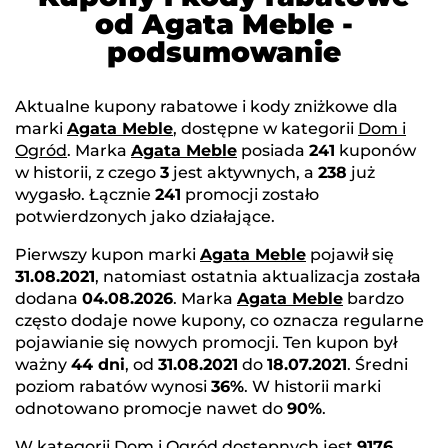
od Agata Meble -
podsumowanie
Aktualne kupony rabatowe i kody zniżkowe dla
marki
Agata Meble
, dostępne w kategorii
Dom i
Ogród
. Marka
Agata Meble
posiada
241
kuponów
w historii, z czego
3
jest aktywnych, a
238
już
wygasło. Łącznie
241
promocji zostało
potwierdzonych jako działające.
Pierwszy kupon marki
Agata Meble
pojawił się
31.08.2021
, natomiast ostatnia aktualizacja została
dodana
04.08.2026
. Marka
Agata Meble
bardzo
często dodaje nowe kupony, co oznacza regularne
pojawianie się nowych promocji. Ten kupon był
ważny
44 dni
, od
31.08.2021
do
18.07.2021
. Średni
poziom rabatów wynosi
36%
. W historii marki
odnotowano promocje nawet do
90%
.
W kategorii
Dom i Ogród
dostępnych jest
9176