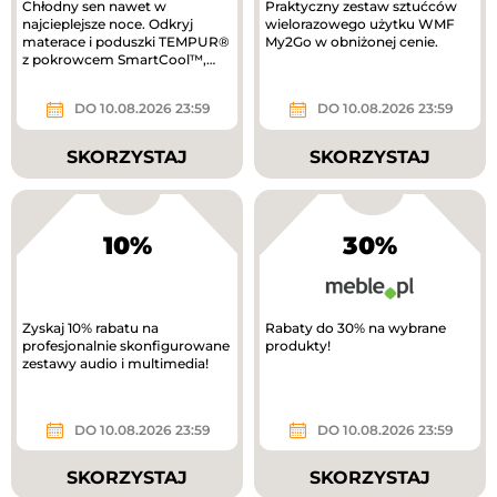
Chłodny sen nawet w
Praktyczny zestaw sztućców
najcieplejsze noce. Odkryj
wielorazowego użytku WMF
materace i poduszki TEMPUR®
My2Go w obniżonej cenie.
z pokrowcem SmartCool™,
który pomaga odprowadzać
ciepło i...
DO 10.08.2026 23:59
DO 10.08.2026 23:59
SKORZYSTAJ
SKORZYSTAJ
10%
30%
Zyskaj 10% rabatu na
Rabaty do 30% na wybrane
profesjonalnie skonfigurowane
produkty!
zestawy audio i multimedia!
DO 10.08.2026 23:59
DO 10.08.2026 23:59
SKORZYSTAJ
SKORZYSTAJ