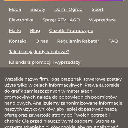
Moda
Beauty
Dom i Ogród
Sport
Elektronika
Sprzęt RTV i AGD
Wyprzedaże
Marki
Blog
Gazetki Promocyjne
Kontakt
O nas
Regulamin Rabater
FAQ
Jak działają kody rabatowe?
Kalendarz promocji i wyprzedaży
Wszelkie nazwy firm, loga oraz znaki towarowe zostały
użyte tylko w celach informacyjnych. Prawa autorskie
do grafik zamieszczonych w materiałach
promocyjnych należą do odpowiednich podmiotów
handlowych. Analizujemy zanonimizowane informacje
naszych użytkowników, aby lepiej dopasować naszą
ofertę oraz zawartość strony do Twoich potrzeb i
chronić Cię przed nieuczciwymi osobami. Strona ta
korzysta również z plików cookie, aby np. analizować