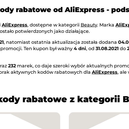
kody rabatowe od AliExpress - po
i
AliExpress
, dostępne w kategorii
Beauty
. Marka
AliEx
ostało potwierdzonych jako działające.
21
, natomiast ostatnia aktualizacja została dodana
04.0
 promocji. Ten kupon był ważny
4 dni
, od
31.08.2021
do
raz
232
marek, co daje szeroki wybór aktualnych promoc
 brak aktywnych kodów rabatowych dla
AliExpress
, al
kody rabatowe z kategorii 