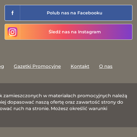
Polub nas na Facebooku
Śledź nas na Instagram
og
Gazetki Promocyjne
Kontakt
O nas
afik zamieszczonych w materiałach promocyjnych należą
j dopasować naszą ofertę oraz zawartość strony do
zować ruch na stronie. Możesz określić warunki