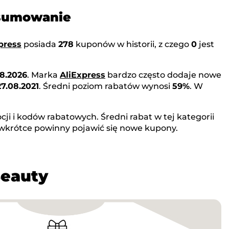
dsumowanie
press
posiada
278
kuponów w historii, z czego
0
jest
8.2026
. Marka
AliExpress
bardzo często dodaje nowe
27.08.2021
. Średni poziom rabatów wynosi
59%
. W
ji i kodów rabatowych. Średni rabat w tej kategorii
e wkrótce powinny pojawić się nowe kupony.
Beauty