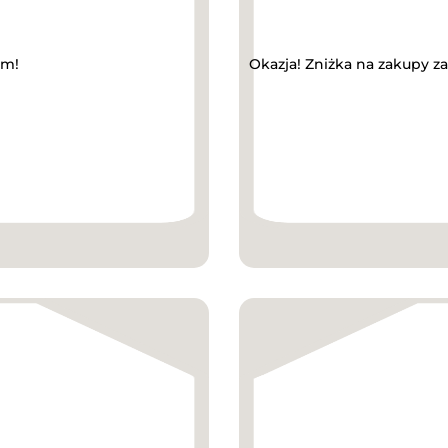
ym!
Okazja! Zniżka na zakupy z