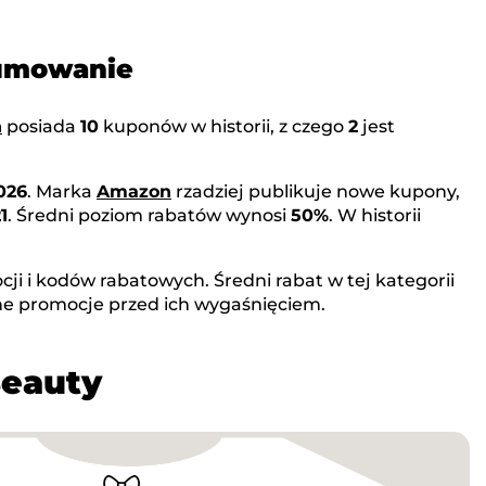
sumowanie
n
posiada
10
kuponów w historii, z czego
2
jest
2026
. Marka
Amazon
rzadziej publikuje nowe kupony,
1
. Średni poziom rabatów wynosi
50%
. W historii
ji i kodów rabatowych. Średni rabat w tej kategorii
ne promocje przed ich wygaśnięciem.
Beauty