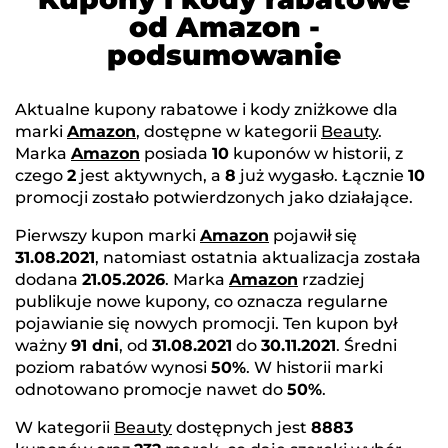
od Amazon -
podsumowanie
Aktualne kupony rabatowe i kody zniżkowe dla
marki
Amazon
, dostępne w kategorii
Beauty
.
Marka
Amazon
posiada
10
kuponów w historii, z
czego
2
jest aktywnych, a
8
już wygasło. Łącznie
10
promocji zostało potwierdzonych jako działające.
Pierwszy kupon marki
Amazon
pojawił się
31.08.2021
, natomiast ostatnia aktualizacja została
dodana
21.05.2026
. Marka
Amazon
rzadziej
publikuje nowe kupony, co oznacza regularne
pojawianie się nowych promocji. Ten kupon był
ważny
91 dni
, od
31.08.2021
do
30.11.2021
. Średni
poziom rabatów wynosi
50%
. W historii marki
odnotowano promocje nawet do
50%
.
W kategorii
Beauty
dostępnych jest
8883