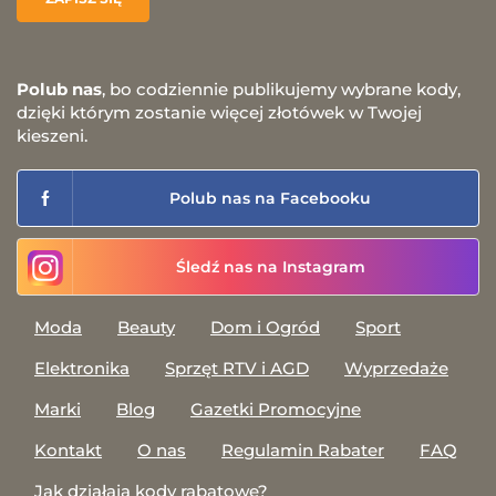
Polub nas
, bo codziennie publikujemy wybrane kody,
dzięki którym zostanie więcej złotówek w Twojej
kieszeni.
Polub nas na Facebooku
Śledź nas na Instagram
Moda
Beauty
Dom i Ogród
Sport
Elektronika
Sprzęt RTV i AGD
Wyprzedaże
Marki
Blog
Gazetki Promocyjne
Kontakt
O nas
Regulamin Rabater
FAQ
Jak działają kody rabatowe?