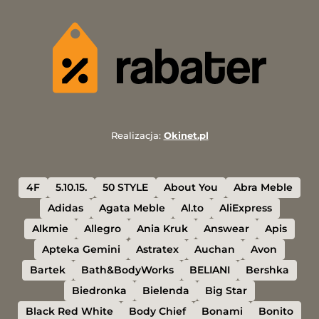
Realizacja:
Okinet.pl
4F
5.10.15.
50 STYLE
About You
Abra Meble
Adidas
Agata Meble
Al.to
AliExpress
Alkmie
Allegro
Ania Kruk
Answear
Apis
Apteka Gemini
Astratex
Auchan
Avon
Bartek
Bath&BodyWorks
BELIANI
Bershka
Biedronka
Bielenda
Big Star
Black Red White
Body Chief
Bonami
Bonito