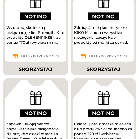
Wypróbuj skuteczną
Zdobądź małą kosmetyczkę
pielęgnację z linii Strength. Kup
KIKO Milano na wszystkie
produkty OLEHENRIKSEN za
niezbędne rzeczy. Kup
ponad 170 zł i wybierz mini
produkty tej marki za ponad
krem pielęgnacyjny w
160 zł, a prezent jest Twój.
prezencie....
DO 16.08.2026 23:59
DO 16.08.2026 23:59
SKORZYSTAJ
SKORZYSTAJ
Zapewnij swojej skórze
Celebruj lato z marką miesiąca.
najdelikatniejszą pielęgnację.
Kup produkty Sol de Janeiro za
Na przykład dzięki marce La
ponad 220 zł i wybierz w
Roche-Posay. Kup jej produkty
koszyku dwa prezenty do