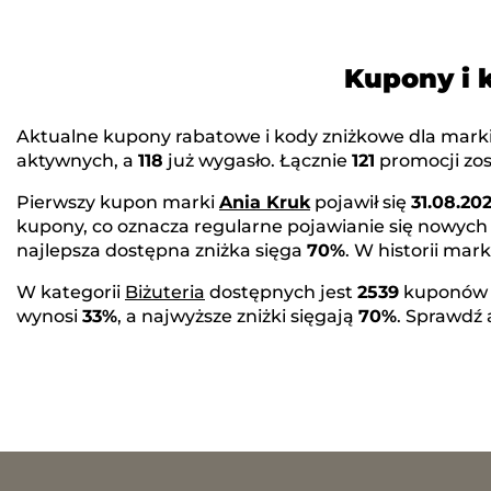
Kupony i 
Aktualne kupony rabatowe i kody zniżkowe dla mark
aktywnych, a
118
już wygasło. Łącznie
121
promocji zos
Pierwszy kupon marki
Ania Kruk
pojawił się
31.08.202
kupony, co oznacza regularne pojawianie się nowych
najlepsza dostępna zniżka sięga
70%
. W historii ma
W kategorii
Biżuteria
dostępnych jest
2539
kuponów 
wynosi
33%
, a najwyższe zniżki sięgają
70%
. Sprawdź