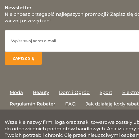
Newsletter
Nie chcesz przegapić najlepszych promocji? Zapisz się d
zacznij oszczędzać!
Moda
Beauty
Dom i Ogród
Sport
Elektr
Regulamin Rabater
FAQ
Jak działają kody raba
Wszelkie nazwy firm, loga oraz znaki towarowe zostały u
do odpowiednich podmiotów handlowych. Analizujemy za
Twoich potrzeb i chronić Cię przed nieuczciwymi osobami.