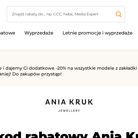
batowe
Wyprzedaże
Letnie promocje i wyprzedaże
nie i dajemy Ci dodatkowe -20% na wszystkie modele z zakładk
aniej! Do zakupów przystąp!
kod rabatowy Ania K