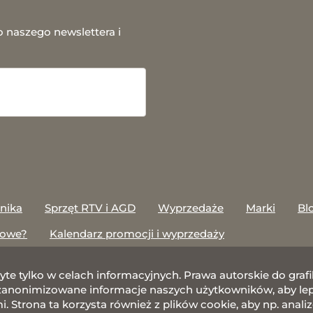
o naszego newslettera i
onika
Sprzęt RTV i AGD
Wyprzedaże
Marki
Bl
towe?
Kalendarz promocji i wyprzedaży
żyte tylko w celach informacyjnych. Prawa autorskie do gr
nonimizowane informacje naszych użytkowników, aby lepie
 Strona ta korzysta również z plików cookie, aby np. anali