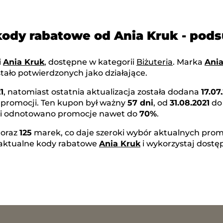
kody rabatowe od Ania Kruk - po
i
Ania Kruk
, dostępne w kategorii
Biżuteria
. Marka
Ania
tało potwierdzonych jako działające.
1
, natomiast ostatnia aktualizacja została dodana
17.07
 promocji. Ten kupon był ważny
57 dni
, od
31.08.2021
d
rki odnotowano promocje nawet do
70%
.
oraz
125
marek, co daje szeroki wybór aktualnych promo
 aktualne kody rabatowe
Ania Kruk
i wykorzystaj dostę