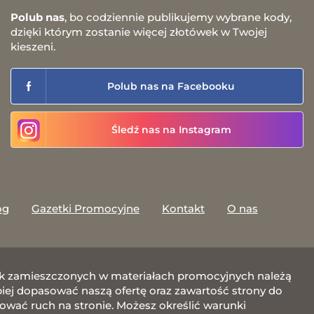
Polub nas
, bo codziennie publikujemy wybrane kody,
dzięki którym zostanie więcej złotówek w Twojej
kieszeni.
Polub nas na Facebooku
Śledź nas na Instagram
og
Gazetki Promocyjne
Kontakt
O nas
afik zamieszczonych w materiałach promocyjnych należą
j dopasować naszą ofertę oraz zawartość strony do
zować ruch na stronie. Możesz określić warunki