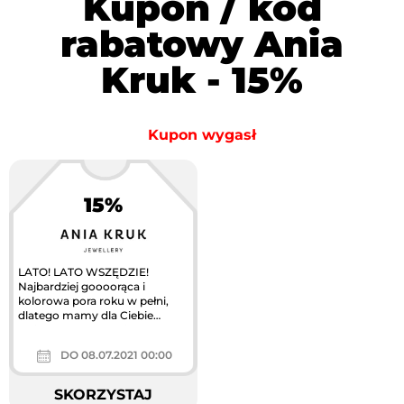
Kupon / kod
rabatowy Ania
Kruk - 15%
Kupon wygasł
15%
LATO! LATO WSZĘDZIE!
Najbardziej goooorąca i
kolorowa pora roku w pełni,
dlatego mamy dla Ciebie
wyjątkową promocję - 15% na
nasze letnie...
DO 08.07.2021 00:00
SKORZYSTAJ