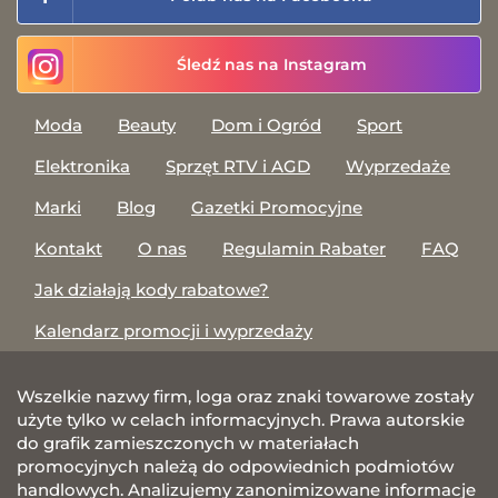
Śledź nas na Instagram
Moda
Beauty
Dom i Ogród
Sport
Elektronika
Sprzęt RTV i AGD
Wyprzedaże
Marki
Blog
Gazetki Promocyjne
Kontakt
O nas
Regulamin Rabater
FAQ
Jak działają kody rabatowe?
Kalendarz promocji i wyprzedaży
Wszelkie nazwy firm, loga oraz znaki towarowe zostały
użyte tylko w celach informacyjnych. Prawa autorskie
do grafik zamieszczonych w materiałach
promocyjnych należą do odpowiednich podmiotów
handlowych. Analizujemy zanonimizowane informacje