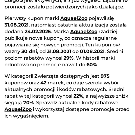
czego
3
jest aktywnych, a
7
już wygasło. Łącznie
10
promocji zostało potwierdzonych jako działające.
Pierwszy kupon marki
AquaelZoo
pojawił się
31.08.2021
, natomiast ostatnia aktualizacja została
dodana
24.02.2025
. Marka
AquaelZoo
rzadziej
publikuje nowe kupony, co oznacza regularne
pojawianie się nowych promocji. Ten kupon był
ważny
30 dni
, od
31.08.2021
do
01.08.2021
. Średni
poziom rabatów wynosi
29%
. W historii marki
odnotowano promocje nawet do
60%
.
W kategorii
Zwierzęta
dostępnych jest
975
kuponów oraz
42
marek, co daje szeroki wybór
aktualnych promocji i kodów rabatowych. Średni
rabat w tej kategorii wynosi
22%
, a najwyższe zniżki
sięgają
70%
. Sprawdź aktualne kody rabatowe
AquaelZoo
i wykorzystaj dostępne promocje przed
ich wygaśnięciem.