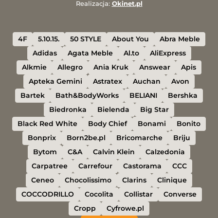
Realizacja:
Okinet.pl
4F
5.10.15.
50 STYLE
About You
Abra Meble
Adidas
Agata Meble
Al.to
AliExpress
Alkmie
Allegro
Ania Kruk
Answear
Apis
Apteka Gemini
Astratex
Auchan
Avon
Bartek
Bath&BodyWorks
BELIANI
Bershka
Biedronka
Bielenda
Big Star
Black Red White
Body Chief
Bonami
Bonito
Bonprix
Born2be.pl
Bricomarche
Briju
Bytom
C&A
Calvin Klein
Calzedonia
Carpatree
Carrefour
Castorama
CCC
Ceneo
Chocolissimo
Clarins
Clinique
COCCODRILLO
Cocolita
Collistar
Converse
Cropp
Cyfrowe.pl