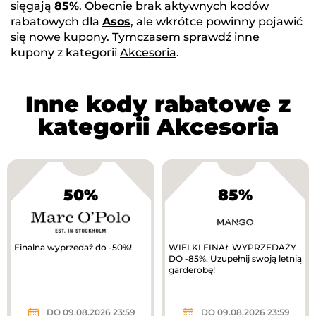
sięgają
85%
. Obecnie brak aktywnych kodów
rabatowych dla
Asos
, ale wkrótce powinny pojawić
się nowe kupony. Tymczasem sprawdź inne
kupony z kategorii
Akcesoria
.
Inne kody rabatowe z
kategorii Akcesoria
50%
85%
Finalna wyprzedaż do -50%!
WIELKI FINAŁ WYPRZEDAŻY
DO -85%. Uzupełnij swoją letnią
garderobę!
DO 09.08.2026 23:59
DO 09.08.2026 23:59