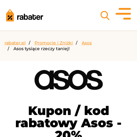
rabater.pl
Promocje i Zniżki
Asos
Asos tysiące rzeczy taniej!
Kupon / kod
rabatowy Asos -
20%