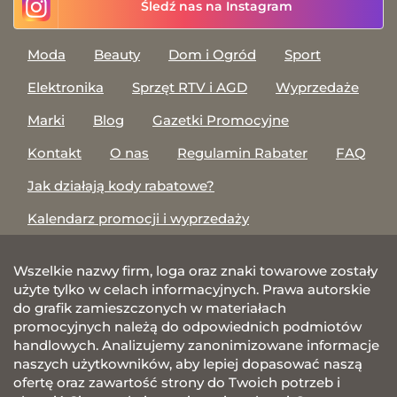
Śledź nas na Instagram
Moda
Beauty
Dom i Ogród
Sport
Elektronika
Sprzęt RTV i AGD
Wyprzedaże
Marki
Blog
Gazetki Promocyjne
Kontakt
O nas
Regulamin Rabater
FAQ
Jak działają kody rabatowe?
Kalendarz promocji i wyprzedaży
Wszelkie nazwy firm, loga oraz znaki towarowe zostały
użyte tylko w celach informacyjnych. Prawa autorskie
do grafik zamieszczonych w materiałach
promocyjnych należą do odpowiednich podmiotów
handlowych. Analizujemy zanonimizowane informacje
naszych użytkowników, aby lepiej dopasować naszą
ofertę oraz zawartość strony do Twoich potrzeb i