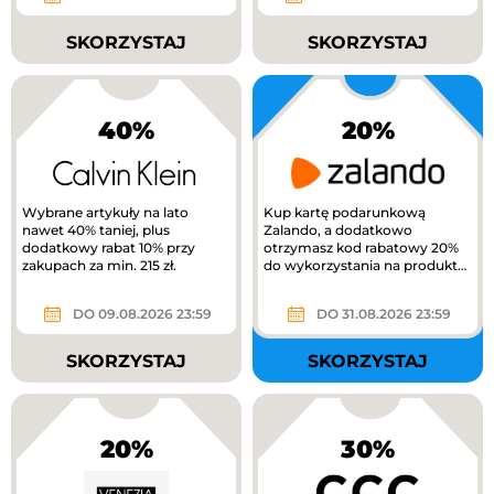
SKORZYSTAJ
SKORZYSTAJ
40%
20%
Wybrane artykuły na lato
Kup kartę podarunkową
nawet 40% taniej, plus
Zalando, a dodatkowo
dodatkowy rabat 10% przy
otrzymasz kod rabatowy 20%
zakupach za min. 215 zł.
do wykorzystania na produkty
z kategorii Kids na Zalando.
DO 09.08.2026 23:59
DO 31.08.2026 23:59
SKORZYSTAJ
SKORZYSTAJ
20%
30%