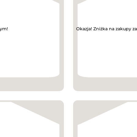
wym!
Okazja! Zniżka na zakupy z