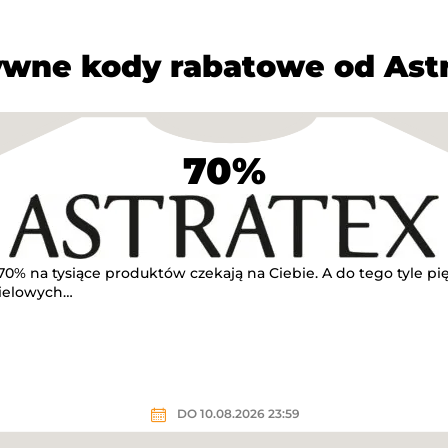
wne kody rabatowe od Ast
70%
70% na tysiące produktów czekają na Ciebie. A do tego tyle p
pielowych…
DO 10.08.2026 23:59