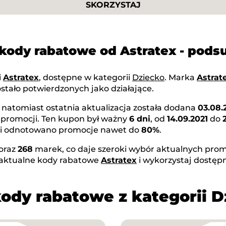
SKORZYSTAJ
 kody rabatowe od Astratex - pod
i
Astratex
, dostępne w kategorii
Dziecko
. Marka
Astrat
stało potwierdzonych jako działające.
, natomiast ostatnia aktualizacja została dodana
03.08.
 promocji. Ten kupon był ważny
6 dni
, od
14.09.2021
do
rki odnotowano promocje nawet do
80%
.
oraz
268
marek, co daje szeroki wybór aktualnych promo
 aktualne kody rabatowe
Astratex
i wykorzystaj dostęp
kody rabatowe z kategorii D