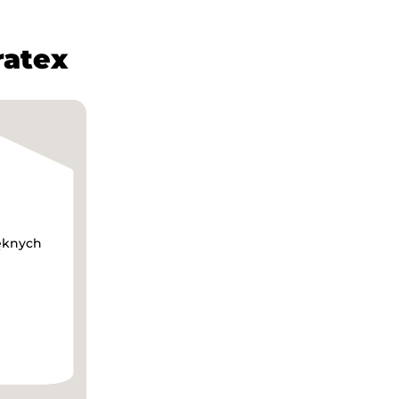
ratex
ięknych