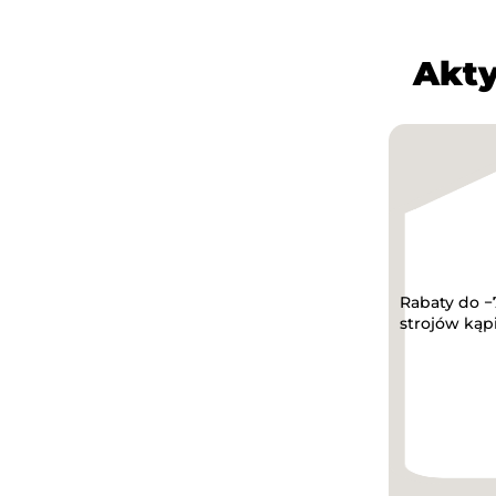
Akty
Rabaty do −
strojów ką