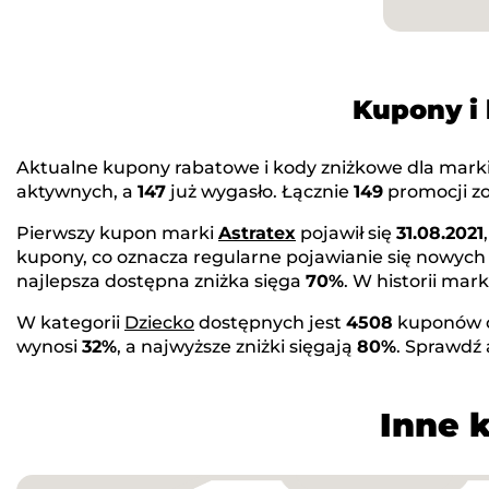
Kupony i
Aktualne kupony rabatowe i kody zniżkowe dla mark
aktywnych, a
147
już wygasło. Łącznie
149
promocji zo
Pierwszy kupon marki
Astratex
pojawił się
31.08.2021
kupony, co oznacza regularne pojawianie się nowych
najlepsza dostępna zniżka sięga
70%
. W historii ma
W kategorii
Dziecko
dostępnych jest
4508
kuponów 
wynosi
32%
, a najwyższe zniżki sięgają
80%
. Sprawdź
Inne 