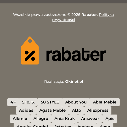
Wszelkie prawa zastrzeżone © 2026
Rabater
.
Polityka
prywatności
Realizacja:
Okinet.pl
4F
5.10.15.
50 STYLE
About You
Abra Meble
Adidas
Agata Meble
Al.to
AliExpress
Alkmie
Allegro
Ania Kruk
Answear
Apis
Apteka Gemini
Astratex
Auchan
Avon