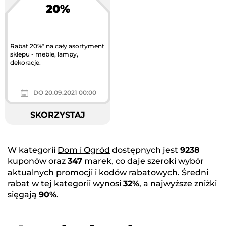
20%
Największa akcja
rabatowa w Polsce
Rabat 20%* na cały asortyment
sklepu - meble, lampy,
dekoracje.
DO 20.09.2021 00:00
SKORZYSTAJ
W kategorii
Dom i Ogród
dostępnych jest
9238
kuponów oraz
347
marek, co daje szeroki wybór
aktualnych promocji i kodów rabatowych. Średni
rabat w tej kategorii wynosi
32%
, a najwyższe zniżki
sięgają
90%
.