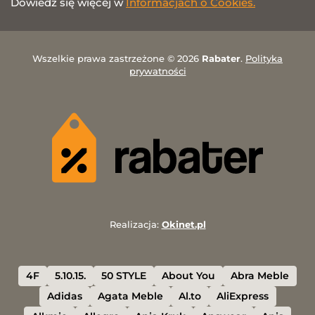
Dowiedz się więcej w
Informacjach o Cookies.
Wszelkie prawa zastrzeżone © 2026
Rabater
.
Polityka
prywatności
Realizacja:
Okinet.pl
4F
5.10.15.
50 STYLE
About You
Abra Meble
Adidas
Agata Meble
Al.to
AliExpress