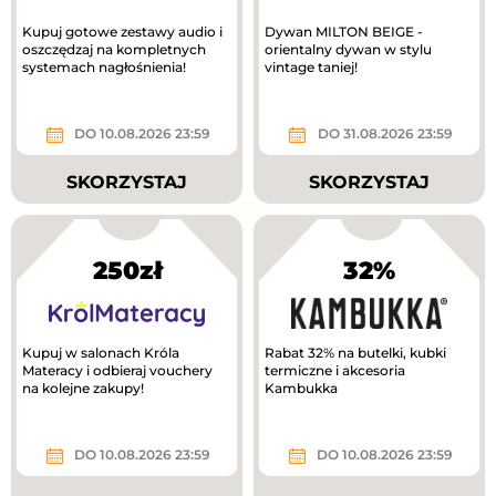
Kupuj gotowe zestawy audio i
Dywan MILTON BEIGE -
oszczędzaj na kompletnych
orientalny dywan w stylu
systemach nagłośnienia!
vintage taniej!
DO 10.08.2026 23:59
DO 31.08.2026 23:59
SKORZYSTAJ
SKORZYSTAJ
250zł
32%
Kupuj w salonach Króla
Rabat 32% na butelki, kubki
Materacy i odbieraj vouchery
termiczne i akcesoria
na kolejne zakupy!
Kambukka
DO 10.08.2026 23:59
DO 10.08.2026 23:59