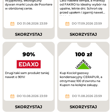
Wyjątkowy, ekologiczny
Lato nabiera tempa, a markizy
dywan marki Louis de Poortere
od FAKRO to idealny wybór na
w obniżonej cenie.
upalne, letnie dni. Schroń się
przed upałem i zgarnij nawet
1200 zł!
DO 31.08.2026 23:59
DO 17.09.2026 23:59
SKORZYSTAJ
SKORZYSTAJ
90%
100 zł
Drugi taki sam produkt taniej
Kup Kocioł gazowy
nawet o 90%!
kondensacyjny CERAPUR, a
otrzymasz 100 zł zwrotu na
Kupon na kolejne zakupy.
DO 10.08.2026 23:59
DO 11.08.2026 23:59
SKORZYSTAJ
SKORZYSTAJ