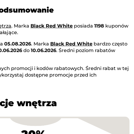
 podsumowanie
ętrza
. Marka
Black Red White
posiada
1198
kuponów
ałające.
na
05.08.2026
. Marka
Black Red White
bardzo często
0.06.2026
do
10.06.2026
. Średni poziom rabatów
nych promocji i kodów rabatowych. Średni rabat w tej
ykorzystaj dostępne promocje przed ich
cje wnętrza