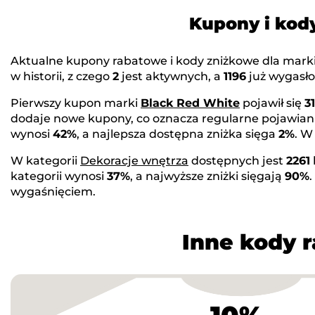
Kupony i kod
Aktualne kupony rabatowe i kody zniżkowe dla mark
w historii, z czego
2
jest aktywnych, a
1196
już wygasło
Pierwszy kupon marki
Black Red White
pojawił się
3
dodaje nowe kupony, co oznacza regularne pojawian
wynosi
42%
, a najlepsza dostępna zniżka sięga
2%
. W
W kategorii
Dekoracje wnętrza
dostępnych jest
2261
kategorii wynosi
37%
, a najwyższe zniżki sięgają
90%
wygaśnięciem.
Inne kody 