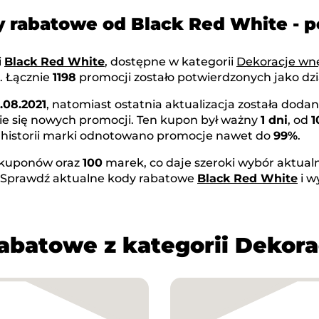
y rabatowe od Black Red White -
i
Black Red White
, dostępne w kategorii
Dekoracje wn
. Łącznie
1198
promocji zostało potwierdzonych jako dzi
1.08.2021
, natomiast ostatnia aktualizacja została doda
ie się nowych promocji. Ten kupon był ważny
1 dni
, od
1
 historii marki odnotowano promocje nawet do
99%
.
kuponów oraz
100
marek, co daje szeroki wybór aktual
. Sprawdź aktualne kody rabatowe
Black Red White
i w
rabatowe z kategorii Dekora