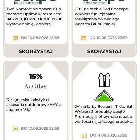
Twój komfort się opłaca! Kup
-10% na meble Bed Concept!
materac Optima w rozmiarze
Wybierz funkcjonalne
140x200, 160x200 lub 180x200,
rozwiązania do swojego
wystaw opinię i odbierz
wnętrza i kupuj taniej.
voucher o wartości 300 zł do...
DO 10.08.2026 23:59
DO 10.08.2026 23:59
SKORZYSTAJ
SKORZYSTAJ
15%
Designerskie tekstylia i
akcesoria outdoorowe HAY z
2+1 na farby Beckers i Tikkurila!
rabatem 15%!
Wybierz 3 produkty objęte
Promocją, a otrzymasz rabat o
wartości najtańszego produktu
z zakupionego zestawu.
DO 10.08.2026 23:59
DO 11.08.2026 23:59