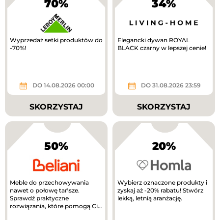
70%
34%
Wyprzedaż setki produktów do
Elegancki dywan ROYAL
-70%!
BLACK czarny w lepszej cenie!
DO 14.08.2026 00:00
DO 31.08.2026 23:59
SKORZYSTAJ
SKORZYSTAJ
50%
20%
Meble do przechowywania
Wybierz oznaczone produkty i
nawet o połowę tańsze.
zyskaj aż -20% rabatu! Stwórz
Sprawdź praktyczne
lekką, letnią aranżację.
rozwiązania, które pomogą Ci
uporządkować dom.