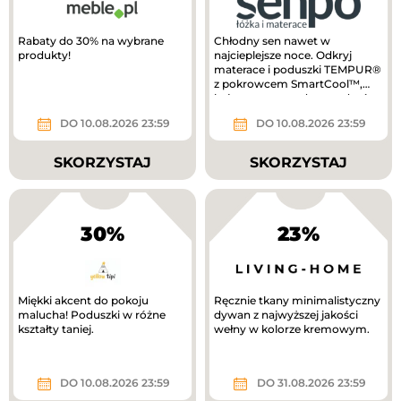
Rabaty do 30% na wybrane
Chłodny sen nawet w
produkty!
najcieplejsze noce. Odkryj
materace i poduszki TEMPUR®
z pokrowcem SmartCool™,
który pomaga odprowadzać
ciepło i...
DO 10.08.2026 23:59
DO 10.08.2026 23:59
SKORZYSTAJ
SKORZYSTAJ
30%
23%
Miękki akcent do pokoju
Ręcznie tkany minimalistyczny
malucha! Poduszki w różne
dywan z najwyższej jakości
kształty taniej.
wełny w kolorze kremowym.
DO 10.08.2026 23:59
DO 31.08.2026 23:59