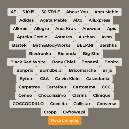
4F
5.10.15.
50 STYLE
About You
Abra Meble
Adidas
Agata Meble
Al.to
AliExpress
Alkmie
Allegro
Ania Kruk
Answear
Apis
Apteka Gemini
Astratex
Auchan
Avon
Bartek
Bath&BodyWorks
BELIANI
Bershka
Biedronka
Bielenda
Big Star
Black Red White
Body Chief
Bonami
Bonito
Bonprix
Born2be.pl
Bricomarche
Briju
Bytom
C&A
Calvin Klein
Calzedonia
Carpatree
Carrefour
Castorama
CCC
Ceneo
Chocolissimo
Clarins
Clinique
COCCODRILLO
Cocolita
Collistar
Converse
Cropp
Cyfrowe.pl
Pokaż więcej