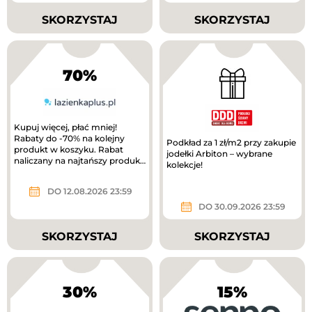
SKORZYSTAJ
SKORZYSTAJ
70%
Kupuj więcej, płać mniej!
Rabaty do -70% na kolejny
Podkład za 1 zł/m2 przy zakupie
produkt w koszyku. Rabat
jodełki Arbiton – wybrane
naliczany na najtańszy produkt
kolekcje!
w koszyku. Wymagany zakup
minimum 3...
DO 12.08.2026 23:59
DO 30.09.2026 23:59
SKORZYSTAJ
SKORZYSTAJ
30%
15%