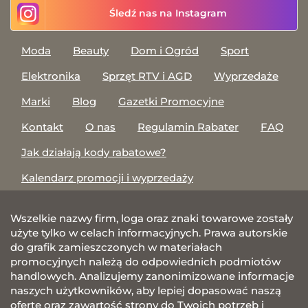
Śledź nas na Instagram
Moda
Beauty
Dom i Ogród
Sport
Elektronika
Sprzęt RTV i AGD
Wyprzedaże
Marki
Blog
Gazetki Promocyjne
Kontakt
O nas
Regulamin Rabater
FAQ
Jak działają kody rabatowe?
Kalendarz promocji i wyprzedaży
Wszelkie nazwy firm, loga oraz znaki towarowe zostały
użyte tylko w celach informacyjnych. Prawa autorskie
do grafik zamieszczonych w materiałach
promocyjnych należą do odpowiednich podmiotów
handlowych. Analizujemy zanonimizowane informacje
naszych użytkowników, aby lepiej dopasować naszą
ofertę oraz zawartość strony do Twoich potrzeb i