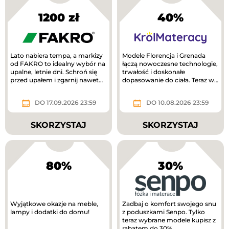
1200 zł
40%
Lato nabiera tempa, a markizy
Modele Florencja i Grenada
od FAKRO to idealny wybór na
łączą nowoczesne technologie,
upalne, letnie dni. Schroń się
trwałość i doskonałe
przed upałem i zgarnij nawet
dopasowanie do ciała. Teraz w
1200 zł!
lepszej cenie!
DO 17.09.2026 23:59
DO 10.08.2026 23:59
SKORZYSTAJ
SKORZYSTAJ
80%
30%
Wyjątkowe okazje na meble,
Zadbaj o komfort swojego snu
lampy i dodatki do domu!
z poduszkami Senpo. Tylko
teraz wybrane modele kupisz z
rabatem do 30%.