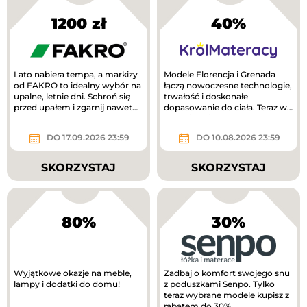
1200 zł
40%
Lato nabiera tempa, a markizy
Modele Florencja i Grenada
od FAKRO to idealny wybór na
łączą nowoczesne technologie,
upalne, letnie dni. Schroń się
trwałość i doskonałe
przed upałem i zgarnij nawet
dopasowanie do ciała. Teraz w
1200 zł!
lepszej cenie!
DO 17.09.2026 23:59
DO 10.08.2026 23:59
SKORZYSTAJ
SKORZYSTAJ
80%
30%
Wyjątkowe okazje na meble,
Zadbaj o komfort swojego snu
lampy i dodatki do domu!
z poduszkami Senpo. Tylko
teraz wybrane modele kupisz z
rabatem do 30%.