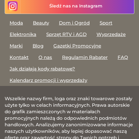
Śledź nas na Instagram
Moda
Beauty
Dom i Ogród
Sport
Elektronika
Sprzęt RTV i AGD
Wyprzedaże
Marki
Blog
Gazetki Promocyjne
Kontakt
O nas
Regulamin Rabater
FAQ
Jak działają kody rabatowe?
Kalendarz promocji i wyprzedaży
Wszelkie nazwy firm, loga oraz znaki towarowe zostały
użyte tylko w celach informacyjnych. Prawa autorskie
do grafik zamieszczonych w materiałach
promocyjnych należą do odpowiednich podmiotów
handlowych. Analizujemy zanonimizowane informacje
naszych użytkowników, aby lepiej dopasować naszą
ofertę oraz zawartość strony do Twoich potrzeb i