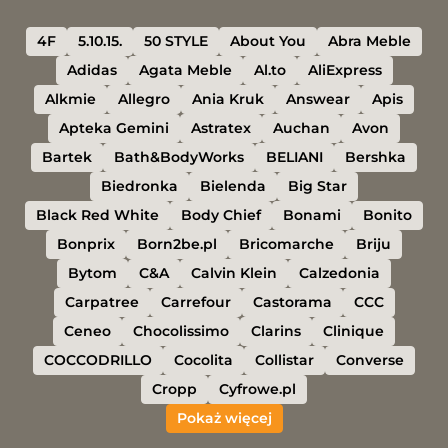
4F
5.10.15.
50 STYLE
About You
Abra Meble
Adidas
Agata Meble
Al.to
AliExpress
Alkmie
Allegro
Ania Kruk
Answear
Apis
Apteka Gemini
Astratex
Auchan
Avon
Bartek
Bath&BodyWorks
BELIANI
Bershka
Biedronka
Bielenda
Big Star
Black Red White
Body Chief
Bonami
Bonito
Bonprix
Born2be.pl
Bricomarche
Briju
Bytom
C&A
Calvin Klein
Calzedonia
Carpatree
Carrefour
Castorama
CCC
Ceneo
Chocolissimo
Clarins
Clinique
COCCODRILLO
Cocolita
Collistar
Converse
Cropp
Cyfrowe.pl
Pokaż więcej