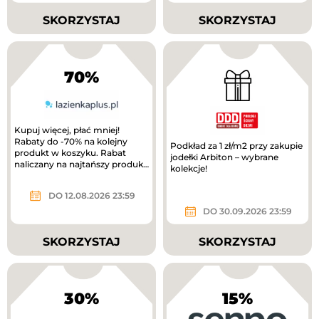
SKORZYSTAJ
SKORZYSTAJ
70%
Kupuj więcej, płać mniej!
Rabaty do -70% na kolejny
Podkład za 1 zł/m2 przy zakupie
produkt w koszyku. Rabat
jodełki Arbiton – wybrane
naliczany na najtańszy produkt
kolekcje!
w koszyku. Wymagany zakup
minimum 3...
DO 12.08.2026 23:59
DO 30.09.2026 23:59
SKORZYSTAJ
SKORZYSTAJ
30%
15%