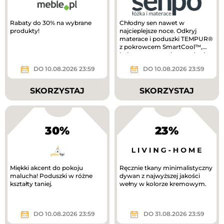
Rabaty do 30% na wybrane
Chłodny sen nawet w
produkty!
najcieplejsze noce. Odkryj
materace i poduszki TEMPUR®
z pokrowcem SmartCool™,
który pomaga odprowadzać
ciepło i...
DO 10.08.2026 23:59
DO 10.08.2026 23:59
SKORZYSTAJ
SKORZYSTAJ
30%
23%
Miękki akcent do pokoju
Ręcznie tkany minimalistyczny
malucha! Poduszki w różne
dywan z najwyższej jakości
kształty taniej.
wełny w kolorze kremowym.
DO 10.08.2026 23:59
DO 31.08.2026 23:59