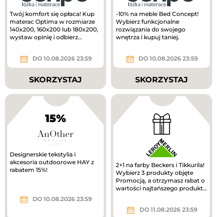
Twój komfort się opłaca! Kup
-10% na meble Bed Concept!
materac Optima w rozmiarze
Wybierz funkcjonalne
140x200, 160x200 lub 180x200,
rozwiązania do swojego
wystaw opinię i odbierz
wnętrza i kupuj taniej.
voucher o wartości 300 zł do...
DO 10.08.2026 23:59
DO 10.08.2026 23:59
SKORZYSTAJ
SKORZYSTAJ
15%
Designerskie tekstylia i
akcesoria outdoorowe HAY z
2+1 na farby Beckers i Tikkurila!
rabatem 15%!
Wybierz 3 produkty objęte
Promocją, a otrzymasz rabat o
wartości najtańszego produktu
z zakupionego zestawu.
DO 10.08.2026 23:59
DO 11.08.2026 23:59