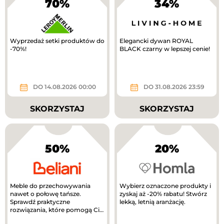
70%
34%
Wyprzedaż setki produktów do
Elegancki dywan ROYAL
-70%!
BLACK czarny w lepszej cenie!
DO 14.08.2026 00:00
DO 31.08.2026 23:59
SKORZYSTAJ
SKORZYSTAJ
50%
20%
Meble do przechowywania
Wybierz oznaczone produkty i
nawet o połowę tańsze.
zyskaj aż -20% rabatu! Stwórz
Sprawdź praktyczne
lekką, letnią aranżację.
rozwiązania, które pomogą Ci
uporządkować dom.