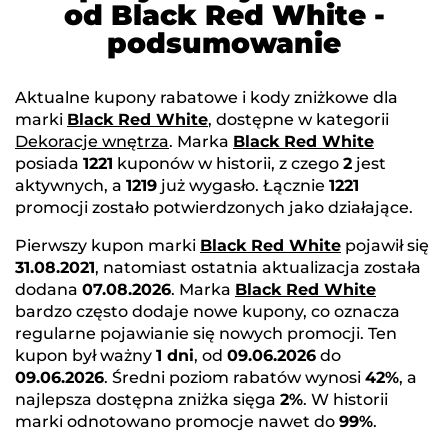
od Black Red White -
podsumowanie
Aktualne kupony rabatowe i kody zniżkowe dla
marki
Black Red White
, dostępne w kategorii
Dekoracje wnętrza
. Marka
Black Red White
posiada
1221
kuponów w historii, z czego
2
jest
aktywnych, a
1219
już wygasło. Łącznie
1221
promocji zostało potwierdzonych jako działające.
Pierwszy kupon marki
Black Red White
pojawił się
31.08.2021
, natomiast ostatnia aktualizacja została
dodana
07.08.2026
. Marka
Black Red White
bardzo często dodaje nowe kupony, co oznacza
regularne pojawianie się nowych promocji. Ten
kupon był ważny
1 dni
, od
09.06.2026
do
09.06.2026
. Średni poziom rabatów wynosi
42%
, a
najlepsza dostępna zniżka sięga
2%
. W historii
marki odnotowano promocje nawet do
99%
.