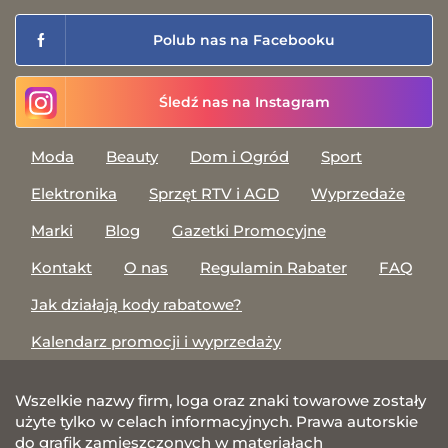
Polub nas na Facebooku
Śledź nas na Instagram
Moda
Beauty
Dom i Ogród
Sport
Elektronika
Sprzęt RTV i AGD
Wyprzedaże
Marki
Blog
Gazetki Promocyjne
Kontakt
O nas
Regulamin Rabater
FAQ
Jak działają kody rabatowe?
Kalendarz promocji i wyprzedaży
Wszelkie nazwy firm, loga oraz znaki towarowe zostały
użyte tylko w celach informacyjnych. Prawa autorskie
do grafik zamieszczonych w materiałach