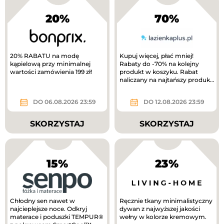
20%
70%
20% RABATU na modę
Kupuj więcej, płać mniej!
kąpielową przy minimalnej
Rabaty do -70% na kolejny
wartości zamówienia 199 zł!
produkt w koszyku. Rabat
naliczany na najtańszy produkt
w koszyku. Wymagany zakup
minimum 3...
DO 06.08.2026 23:59
DO 12.08.2026 23:59
SKORZYSTAJ
SKORZYSTAJ
15%
23%
Chłodny sen nawet w
Ręcznie tkany minimalistyczny
najcieplejsze noce. Odkryj
dywan z najwyższej jakości
materace i poduszki TEMPUR®
wełny w kolorze kremowym.