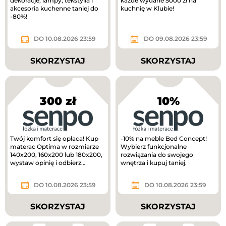
dekoracje, lampy, tekstylia i
każde wydane 5000 zł na
akcesoria kuchenne taniej do
kuchnię w Klubie!
-80%!
DO 10.08.2026 23:59
DO 09.08.2026 23:59
SKORZYSTAJ
SKORZYSTAJ
300 zł
10%
Twój komfort się opłaca! Kup
-10% na meble Bed Concept!
materac Optima w rozmiarze
Wybierz funkcjonalne
140x200, 160x200 lub 180x200,
rozwiązania do swojego
wystaw opinię i odbierz
wnętrza i kupuj taniej.
voucher o wartości 300 zł do...
DO 10.08.2026 23:59
DO 10.08.2026 23:59
SKORZYSTAJ
SKORZYSTAJ