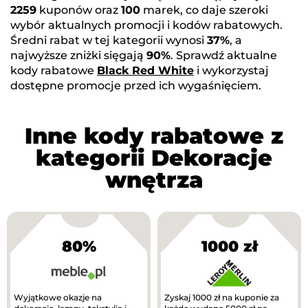
2259
kuponów oraz
100
marek, co daje szeroki
wybór aktualnych promocji i kodów rabatowych.
Średni rabat w tej kategorii wynosi
37%
, a
najwyższe zniżki sięgają
90%
. Sprawdź aktualne
kody rabatowe
Black Red White
i wykorzystaj
dostępne promocje przed ich wygaśnięciem.
Inne kody rabatowe z
kategorii Dekoracje
wnętrza
80%
1000 zł
Wyjątkowe okazje na
Zyskaj 1000 zł na kuponie za