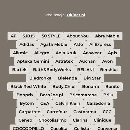
Realizacja:
Okinet.pl
4F
5.10.15.
50 STYLE
About You
Abra Meble
Adidas
Agata Meble
Al.to
AliExpress
Alkmie
Allegro
Ania Kruk
Answear
Apis
Apteka Gemini
Astratex
Auchan
Avon
Bartek
Bath&BodyWorks
BELIANI
Bershka
Biedronka
Bielenda
Big Star
Black Red White
Body Chief
Bonami
Bonito
Bonprix
Born2be.pl
Bricomarche
Briju
Bytom
C&A
Calvin Klein
Calzedonia
Carpatree
Carrefour
Castorama
CCC
Ceneo
Chocolissimo
Clarins
Clinique
COCCODRILLO
Cocolita
Collistar
Converse