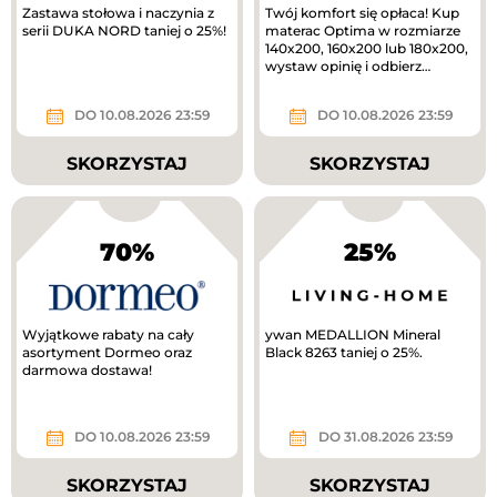
Zastawa stołowa i naczynia z
Twój komfort się opłaca! Kup
serii DUKA NORD taniej o 25%!
materac Optima w rozmiarze
140x200, 160x200 lub 180x200,
wystaw opinię i odbierz
voucher o wartości 300 zł do...
DO 10.08.2026 23:59
DO 10.08.2026 23:59
SKORZYSTAJ
SKORZYSTAJ
70%
25%
Wyjątkowe rabaty na cały
ywan MEDALLION Mineral
asortyment Dormeo oraz
Black 8263 taniej o 25%.
darmowa dostawa!
DO 10.08.2026 23:59
DO 31.08.2026 23:59
SKORZYSTAJ
SKORZYSTAJ