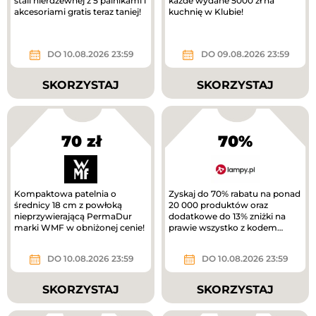
stali nierdzewnej z 5 palnikami i
każde wydane 5000 zł na
akcesoriami gratis teraz taniej!
kuchnię w Klubie!
DO 10.08.2026 23:59
DO 09.08.2026 23:59
SKORZYSTAJ
SKORZYSTAJ
70 zł
70%
Kompaktowa patelnia o
Zyskaj do 70% rabatu na ponad
średnicy 18 cm z powłoką
20 000 produktów oraz
nieprzywierającą PermaDur
dodatkowe do 13% zniżki na
marki WMF w obniżonej cenie!
prawie wszystko z kodem
rabatowym.
DO 10.08.2026 23:59
DO 10.08.2026 23:59
SKORZYSTAJ
SKORZYSTAJ