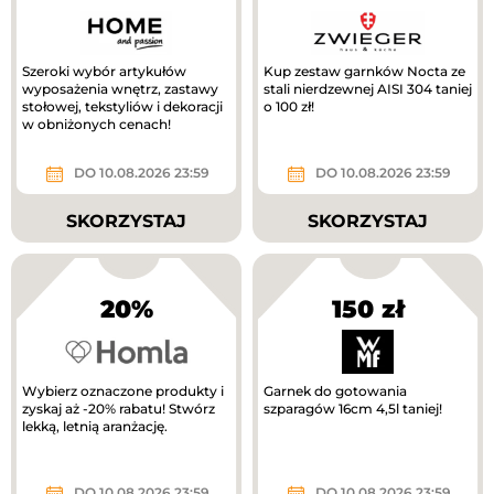
Szeroki wybór artykułów
Kup zestaw garnków Nocta ze
wyposażenia wnętrz, zastawy
stali nierdzewnej AISI 304 taniej
stołowej, tekstyliów i dekoracji
o 100 zł!
w obniżonych cenach!
DO 10.08.2026 23:59
DO 10.08.2026 23:59
SKORZYSTAJ
SKORZYSTAJ
20%
150 zł
Wybierz oznaczone produkty i
Garnek do gotowania
zyskaj aż -20% rabatu! Stwórz
szparagów 16cm 4,5l taniej!
lekką, letnią aranżację.
DO 10.08.2026 23:59
DO 10.08.2026 23:59