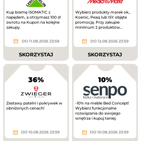
Kup bramę ISOMATIC z
Wybierz produkty marek ok.,
napędem, a otrzymasz 100 zł
Koenic, Peaq lub ISY objęte
zwrotu na Kupon na kolejne
promocją. Przy zakupie
zakupy.
minimum 2 produktów
otrzymasz 40% rabatu na
tańszy produkt. Nowa...
DO 11.08.2026 23:59
DO 12.08.2026 23:59
SKORZYSTAJ
SKORZYSTAJ
36%
10%
Zestawy patelni i pokrywek w
-10% na meble Bed Concept!
obniżonych cenach!
Wybierz funkcjonalne
rozwiązania do swojego
wnętrza i kupuj taniej.
DO 10.08.2026 23:59
DO 10.08.2026 23:59