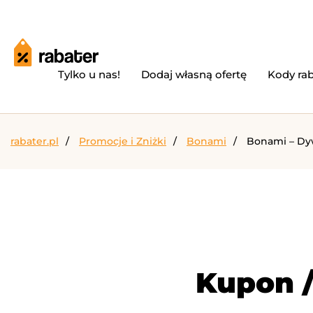
Tylko u nas!
Dodaj własną ofertę
Kody ra
rabater.pl
Promocje i Zniżki
Bonami
Bonami – Dyw
Kupon /