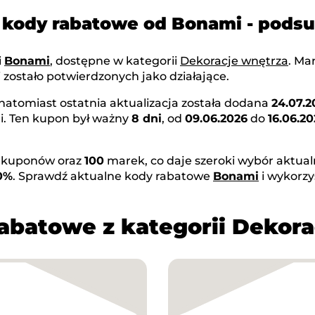
 kody rabatowe od Bonami - pod
i
Bonami
, dostępne w kategorii
Dekoracje wnętrza
. Ma
zostało potwierdzonych jako działające.
 natomiast ostatnia aktualizacja została dodana
24.07.2
i. Ten kupon był ważny
8 dni
, od
09.06.2026
do
16.06.2
kuponów oraz
100
marek, co daje szeroki wybór aktual
0%
. Sprawdź aktualne kody rabatowe
Bonami
i wykorzy
rabatowe z kategorii Dekora