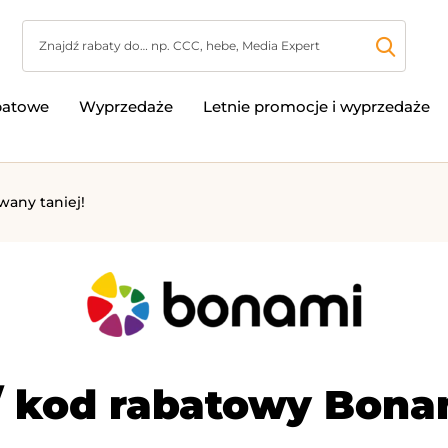
batowe
Wyprzedaże
Letnie promocje i wyprzedaże
any taniej!
 kod rabatowy Bona