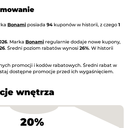
sumowanie
rka
Bonami
posiada
94
kuponów w historii, z czego
1
026
. Marka
Bonami
regularnie dodaje nowe kupony,
026
. Średni poziom rabatów wynosi
26%
. W historii
nych promocji i kodów rabatowych. Średni rabat w
staj dostępne promocje przed ich wygaśnięciem.
cje wnętrza
20%