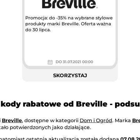
Promocja: do -35% na wybrane stylowe
produkty marki Breville. Oferta ważna
do 30 lipca.
DO 31.07.2021 00:00
SKORZYSTAJ
 kody rabatowe od Breville - pod
i
Breville
, dostępne w kategorii
Dom i Ogród
. Marka
Bre
ało potwierdzonych jako działające.
 natomiast ostatnia aktualizacja została dodana
07.08.2