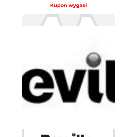
Kupon wygasł