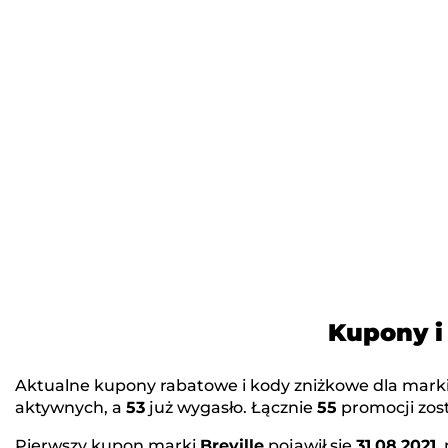
Kupony i
Aktualne kupony rabatowe i kody zniżkowe dla mark
aktywnych, a
53
już wygasło. Łącznie
55
promocji zost
Pierwszy kupon marki
Breville
pojawił się
31.08.2021
,