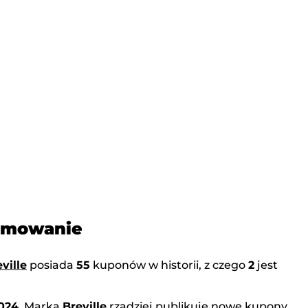
sumowanie
ville
posiada
55
kuponów w historii, z czego
2
jest
024
. Marka
Breville
rzadziej publikuje nowe kupony,