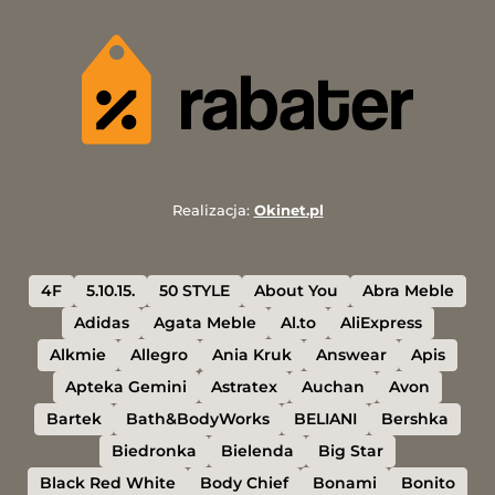
Realizacja:
Okinet.pl
4F
5.10.15.
50 STYLE
About You
Abra Meble
Adidas
Agata Meble
Al.to
AliExpress
Alkmie
Allegro
Ania Kruk
Answear
Apis
Apteka Gemini
Astratex
Auchan
Avon
Bartek
Bath&BodyWorks
BELIANI
Bershka
Biedronka
Bielenda
Big Star
Black Red White
Body Chief
Bonami
Bonito