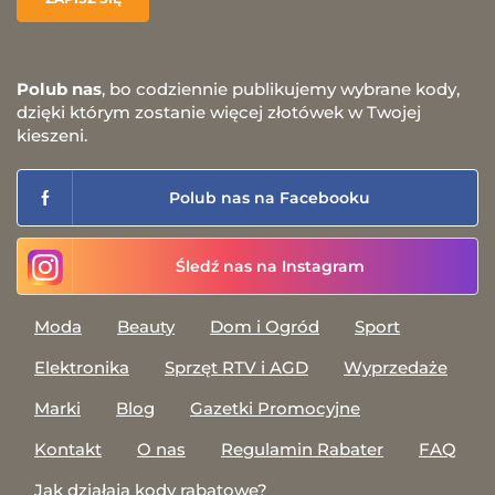
Polub nas
, bo codziennie publikujemy wybrane kody,
dzięki którym zostanie więcej złotówek w Twojej
kieszeni.
Polub nas na Facebooku
Śledź nas na Instagram
Moda
Beauty
Dom i Ogród
Sport
Elektronika
Sprzęt RTV i AGD
Wyprzedaże
Marki
Blog
Gazetki Promocyjne
Kontakt
O nas
Regulamin Rabater
FAQ
Jak działają kody rabatowe?