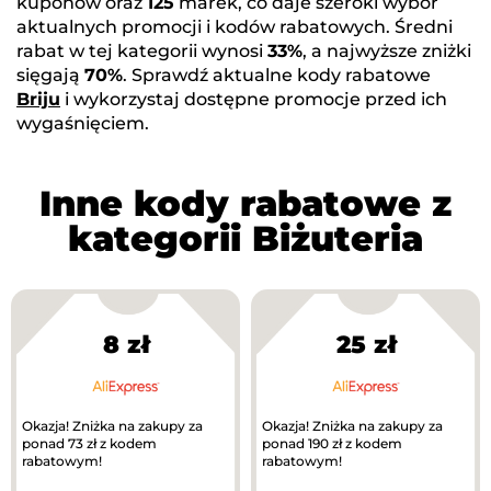
kuponów oraz
125
marek, co daje szeroki wybór
aktualnych promocji i kodów rabatowych. Średni
rabat w tej kategorii wynosi
33%
, a najwyższe zniżki
sięgają
70%
. Sprawdź aktualne kody rabatowe
Briju
i wykorzystaj dostępne promocje przed ich
wygaśnięciem.
Inne kody rabatowe z
kategorii Biżuteria
8 zł
25 zł
Okazja! Zniżka na zakupy za
Okazja! Zniżka na zakupy za
ponad 73 zł z kodem
ponad 190 zł z kodem
rabatowym!
rabatowym!