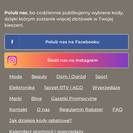
Polub nas
, bo codziennie publikujemy wybrane kody,
dzięki którym zostanie więcej złotówek w Twojej
kieszeni.
Polub nas na Facebooku
Śledź nas na Instagram
Moda
Beauty
Dom i Ogród
Sport
Elektronika
Sprzęt RTV i AGD
Wyprzedaże
Marki
Blog
Gazetki Promocyjne
Kontakt
O nas
Regulamin Rabater
FAQ
Jak działają kody rabatowe?
Kalendarz promocji i wyprzedaży