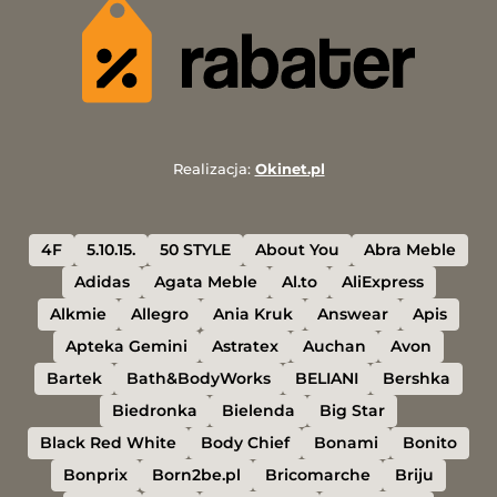
Realizacja:
Okinet.pl
4F
5.10.15.
50 STYLE
About You
Abra Meble
Adidas
Agata Meble
Al.to
AliExpress
Alkmie
Allegro
Ania Kruk
Answear
Apis
Apteka Gemini
Astratex
Auchan
Avon
Bartek
Bath&BodyWorks
BELIANI
Bershka
Biedronka
Bielenda
Big Star
Black Red White
Body Chief
Bonami
Bonito
Bonprix
Born2be.pl
Bricomarche
Briju