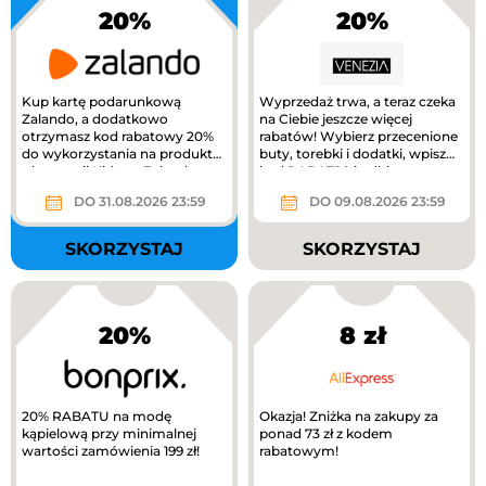
20%
20%
Kup kartę podarunkową
Wyprzedaż trwa, a teraz czeka
Zalando, a dodatkowo
na Ciebie jeszcze więcej
otrzymasz kod rabatowy 20%
rabatów! Wybierz przecenione
do wykorzystania na produkty
buty, torebki i dodatki, wpisz
z kategorii Kids na Zalando.
kod RABAT20 i odbierz...
DO 31.08.2026 23:59
DO 09.08.2026 23:59
SKORZYSTAJ
SKORZYSTAJ
20%
8 zł
20% RABATU na modę
Okazja! Zniżka na zakupy za
kąpielową przy minimalnej
ponad 73 zł z kodem
wartości zamówienia 199 zł!
rabatowym!