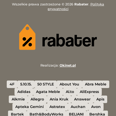
Wszelkie prawa zastrzeżone © 2026
Rabater
.
Polityka
prywatności
Realizacja:
Okinet.pl
4F
5.10.15.
50 STYLE
About You
Abra Meble
Adidas
Agata Meble
Al.to
AliExpress
Alkmie
Allegro
Ania Kruk
Answear
Apis
Apteka Gemini
Astratex
Auchan
Avon
Bartek
Bath&BodyWorks
BELIANI
Bershka