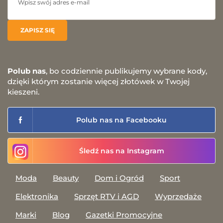
Polub nas
, bo codziennie publikujemy wybrane kody,
dzięki którym zostanie więcej złotówek w Twojej
kieszeni.
Polub nas na Facebooku
Śledź nas na Instagram
Moda
Beauty
Dom i Ogród
Sport
Elektronika
Sprzęt RTV i AGD
Wyprzedaże
Marki
Blog
Gazetki Promocyjne