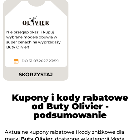
Nie przegap okazji i kupuj
wybrane modele obuwia w
super cenach na wyprzedaży
Buty Olivier!
DO 31.07.2027 23:59
SKORZYSTAJ
Kupony i kody rabatowe
od Buty Olivier -
podsumowanie
Aktualne kupony rabatowe i kody zniżkowe dla
marki
Buty Olivier
, dostępne w kategorii
Moda
.