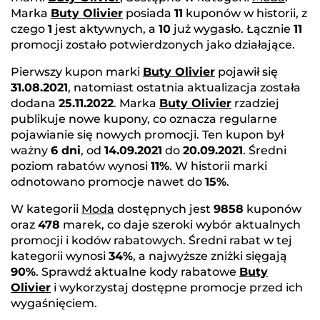
Marka
Buty Olivier
posiada
11
kuponów w historii, z
czego
1
jest aktywnych, a
10
już wygasło. Łącznie
11
promocji zostało potwierdzonych jako działające.
Pierwszy kupon marki
Buty Olivier
pojawił się
31.08.2021
, natomiast ostatnia aktualizacja została
dodana
25.11.2022
. Marka
Buty Olivier
rzadziej
publikuje nowe kupony, co oznacza regularne
pojawianie się nowych promocji. Ten kupon był
ważny
6 dni
, od
14.09.2021
do
20.09.2021
. Średni
poziom rabatów wynosi
11%
. W historii marki
odnotowano promocje nawet do
15%
.
W kategorii
Moda
dostępnych jest
9858
kuponów
oraz
478
marek, co daje szeroki wybór aktualnych
promocji i kodów rabatowych. Średni rabat w tej
kategorii wynosi
34%
, a najwyższe zniżki sięgają
90%
. Sprawdź aktualne kody rabatowe
Buty
Olivier
i wykorzystaj dostępne promocje przed ich
wygaśnięciem.