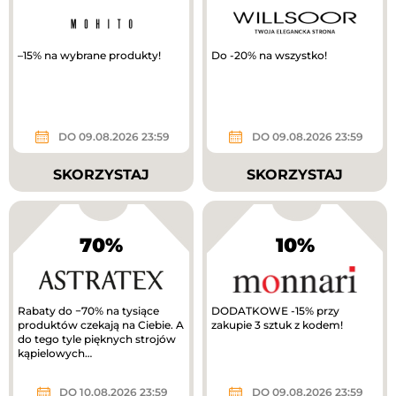
–15% na wybrane produkty!
Do -20% na wszystko!
DO 09.08.2026 23:59
DO 09.08.2026 23:59
SKORZYSTAJ
SKORZYSTAJ
70%
10%
Rabaty do −70% na tysiące
DODATKOWE -15% przy
produktów czekają na Ciebie. A
zakupie 3 sztuk z kodem!
do tego tyle pięknych strojów
kąpielowych…
DO 10.08.2026 23:59
DO 09.08.2026 23:59