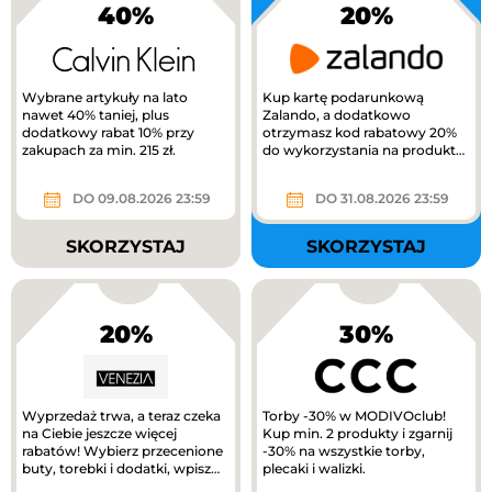
40%
20%
Wybrane artykuły na lato
Kup kartę podarunkową
nawet 40% taniej, plus
Zalando, a dodatkowo
dodatkowy rabat 10% przy
otrzymasz kod rabatowy 20%
zakupach za min. 215 zł.
do wykorzystania na produkty
z kategorii Kids na Zalando.
DO 09.08.2026 23:59
DO 31.08.2026 23:59
SKORZYSTAJ
SKORZYSTAJ
20%
30%
Wyprzedaż trwa, a teraz czeka
Torby -30% w MODIVOclub!
na Ciebie jeszcze więcej
Kup min. 2 produkty i zgarnij
rabatów! Wybierz przecenione
-30% na wszystkie torby,
buty, torebki i dodatki, wpisz
plecaki i walizki.
kod RABAT20 i odbierz...