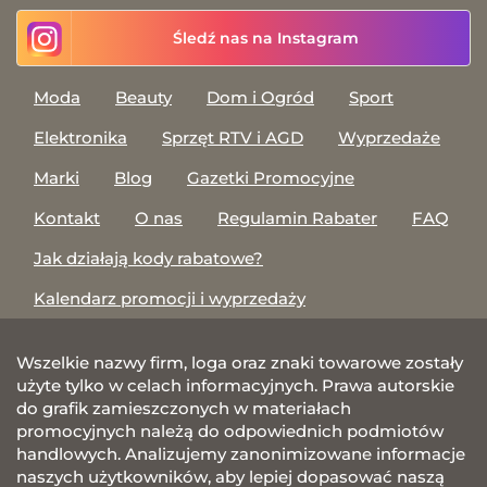
Śledź nas na Instagram
Moda
Beauty
Dom i Ogród
Sport
Elektronika
Sprzęt RTV i AGD
Wyprzedaże
Marki
Blog
Gazetki Promocyjne
Kontakt
O nas
Regulamin Rabater
FAQ
Jak działają kody rabatowe?
Kalendarz promocji i wyprzedaży
Wszelkie nazwy firm, loga oraz znaki towarowe zostały
użyte tylko w celach informacyjnych. Prawa autorskie
do grafik zamieszczonych w materiałach
promocyjnych należą do odpowiednich podmiotów
handlowych. Analizujemy zanonimizowane informacje
naszych użytkowników, aby lepiej dopasować naszą