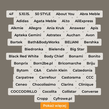
4F
5.10.15.
50 STYLE
About You
Abra Meble
Adidas
Agata Meble
Al.to
AliExpress
Alkmie
Allegro
Ania Kruk
Answear
Apis
Apteka Gemini
Astratex
Auchan
Avon
Bartek
Bath&BodyWorks
BELIANI
Bershka
Biedronka
Bielenda
Big Star
Black Red White
Body Chief
Bonami
Bonito
Bonprix
Born2be.pl
Bricomarche
Briju
Bytom
C&A
Calvin Klein
Calzedonia
Carpatree
Carrefour
Castorama
CCC
Ceneo
Chocolissimo
Clarins
Clinique
COCCODRILLO
Cocolita
Collistar
Converse
Cropp
Cyfrowe.pl
Pokaż więcej