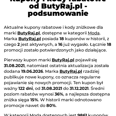
od ButyRaj.pl -
podsumowanie
Aktualne kupony rabatowe i kody zniżkowe dla
marki
ButyRaj.pl
, dostępne w kategorii
Moda
.
Marka
ButyRaj.pl
posiada
18
kuponów w historii, z
czego
2
jest aktywnych, a
16
już wygasło. Łącznie
18
promocji zostało potwierdzonych jako działające.
Pierwszy kupon marki
ButyRaj.pl
pojawił się
31.08.2021
, natomiast ostatnia aktualizacja została
dodana
19.06.2026
. Marka
ButyRaj.pl
rzadziej
publikuje nowe kupony, co oznacza regularne
pojawianie się nowych promocji. Ten kupon był
ważny
122 dni
, od
31.08.2021
do
31.12.2021
. Średni
poziom rabatów wynosi
36%
, a najlepsza dostępna
zniżka sięga
15%
. W historii marki odnotowano
promocje nawet do
80%
.
W kategorii
Moda
dostępnych jest
9861
kuponów