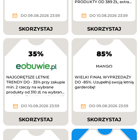
PRODUKTY OD 389 ZŁ, extra
10% zwrotu w MODIVOclub
gold
DO 09.08.2026 23:59
DO 10.08.2026 23:59
SKORZYSTAJ
SKORZYSTAJ
35%
85%
NAJGORĘTSZE LETNIE
WIELKI FINAŁ WYPRZEDAŻY
TRENDY DO - 35% przy zakupie
DO -85%. Uzupełnij swoją letnią
min. 2 rzeczy na wybrane
garderobę!
produkty od 310 zł, na wybrane
produkty. TYLKO W APLIKACJI
extra 10%...
DO 10.08.2026 23:59
DO 09.08.2026 23:59
SKORZYSTAJ
SKORZYSTAJ