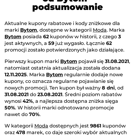
podsumowanie
Aktualne kupony rabatowe i kody zniżkowe dla
marki
Bytom
, dostępne w kategorii
Moda
. Marka
Bytom
posiada
62
kuponów w historii, z czego
3
jest aktywnych, a
59
już wygasło. Łącznie
62
promocji zostało potwierdzonych jako działające.
Pierwszy kupon marki
Bytom
pojawił się
31.08.2021
,
natomiast ostatnia aktualizacja została dodana
12.11.2025
. Marka
Bytom
regularnie dodaje nowe
kupony, co oznacza regularne pojawianie się
nowych promocji. Ten kupon był ważny
8 dni
, od
31.08.2021
do
23.08.2021
. Średni poziom rabatów
wynosi
42%
, a najlepsza dostępna zniżka sięga
50%
. W historii marki odnotowano promocje
nawet do
70%
.
W kategorii
Moda
dostępnych jest
9861
kuponów
oraz
478
marek, co daje szeroki wybór aktualnych