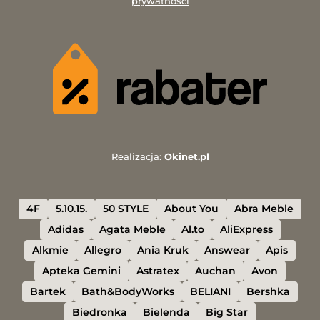
prywatności
Realizacja:
Okinet.pl
4F
5.10.15.
50 STYLE
About You
Abra Meble
Adidas
Agata Meble
Al.to
AliExpress
Alkmie
Allegro
Ania Kruk
Answear
Apis
Apteka Gemini
Astratex
Auchan
Avon
Bartek
Bath&BodyWorks
BELIANI
Bershka
Biedronka
Bielenda
Big Star