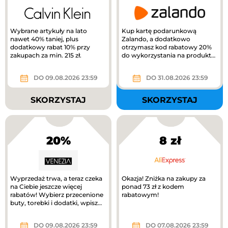
Wybrane artykuły na lato
Kup kartę podarunkową
nawet 40% taniej, plus
Zalando, a dodatkowo
dodatkowy rabat 10% przy
otrzymasz kod rabatowy 20%
zakupach za min. 215 zł.
do wykorzystania na produkty
z kategorii Kids na Zalando.
DO 09.08.2026 23:59
DO 31.08.2026 23:59
SKORZYSTAJ
SKORZYSTAJ
20%
8 zł
Wyprzedaż trwa, a teraz czeka
Okazja! Zniżka na zakupy za
na Ciebie jeszcze więcej
ponad 73 zł z kodem
rabatów! Wybierz przecenione
rabatowym!
buty, torebki i dodatki, wpisz
kod RABAT20 i odbierz...
DO 09.08.2026 23:59
DO 07.08.2026 23:59