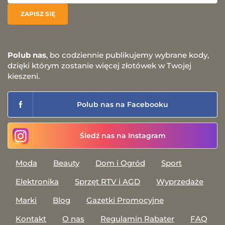
Polub nas
, bo codziennie publikujemy wybrane kody,
dzięki którym zostanie więcej złotówek w Twojej
kieszeni.
Polub nas na Facebooku
Śledź nas na Instagram
Moda
Beauty
Dom i Ogród
Sport
Elektronika
Sprzęt RTV i AGD
Wyprzedaże
Marki
Blog
Gazetki Promocyjne
Kontakt
O nas
Regulamin Rabater
FAQ