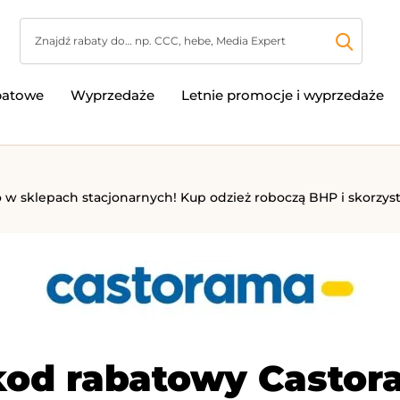
batowe
Wyprzedaże
Letnie promocje i wyprzedaże
sklepach stacjonarnych! Kup odzież roboczą BHP i skorzystaj z
kod rabatowy Castor