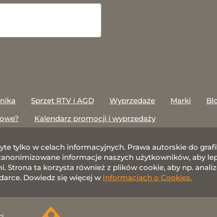
onika
Sprzęt RTV i AGD
Wyprzedaże
Marki
Bl
towe?
Kalendarz promocji i wyprzedaży
żyte tylko w celach informacyjnych. Prawa autorskie do gr
nonimizowane informacje naszych użytkowników, aby lepie
 Strona ta korzysta również z plików cookie, aby np. anali
darce. Dowiedz się więcej w
Informacjach o Cookies.
ci