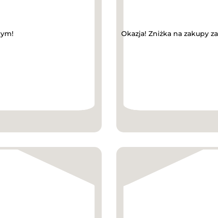
wym!
Okazja! Zniżka na zakupy 