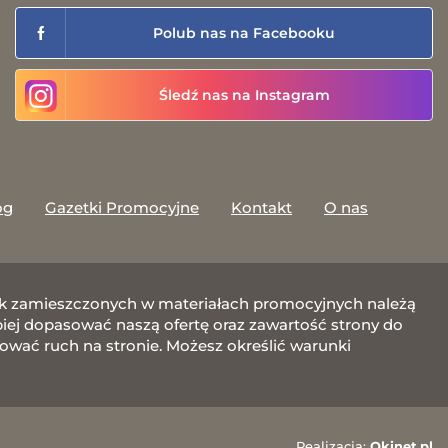
Polub nas na Facebooku
Śledź nas na Instagram
og
Gazetki Promocyjne
Kontakt
O nas
afik zamieszczonych w materiałach promocyjnych należą
j dopasować naszą ofertę oraz zawartość strony do
zować ruch na stronie. Możesz określić warunki
Realizacja:
Okinet.pl