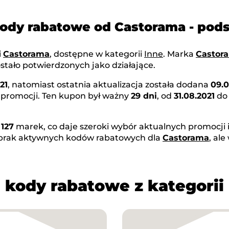
kody rabatowe od Castorama - po
i
Castorama
, dostępne w kategorii
Inne
. Marka
Castor
stało potwierdzonych jako działające.
21
, natomiast ostatnia aktualizacja została dodana
09.0
 promocji. Ten kupon był ważny
29 dni
, od
31.08.2021
d
z
127
marek, co daje szeroki wybór aktualnych promocji i
 brak aktywnych kodów rabatowych dla
Castorama
, al
 kody rabatowe z kategorii