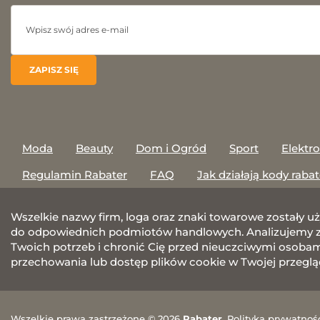
Moda
Beauty
Dom i Ogród
Sport
Elektr
Regulamin Rabater
FAQ
Jak działają kody raba
Wszelkie nazwy firm, loga oraz znaki towarowe zostały u
do odpowiednich podmiotów handlowych. Analizujemy za
Twoich potrzeb i chronić Cię przed nieuczciwymi osobami.
przechowania lub dostęp plików cookie w Twojej przeglą
Wszelkie prawa zastrzeżone © 2026
Rabater
.
Polityka prywatnoś