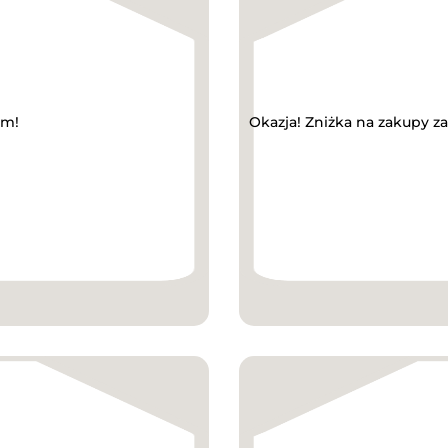
ym!
Okazja! Zniżka na zakupy z