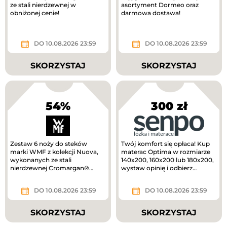
ze stali nierdzewnej w
asortyment Dormeo oraz
obniżonej cenie!
darmowa dostawa!
DO 10.08.2026 23:59
DO 10.08.2026 23:59
SKORZYSTAJ
SKORZYSTAJ
54%
300 zł
Zestaw 6 noży do steków
Twój komfort się opłaca! Kup
marki WMF z kolekcji Nuova,
materac Optima w rozmiarze
wykonanych ze stali
140x200, 160x200 lub 180x200,
nierdzewnej Cromargan®
wystaw opinię i odbierz
taniej!
voucher o wartości 300 zł do...
DO 10.08.2026 23:59
DO 10.08.2026 23:59
SKORZYSTAJ
SKORZYSTAJ