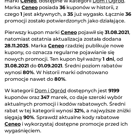
marki
Ceneo
, dostępne w kategorii
Dom i Ogród
.
Marka
Ceneo
posiada
36
kuponów w historii, z
czego
1
jest aktywnych, a
35
już wygasło. Łącznie
36
promocji zostało potwierdzonych jako działające.
Pierwszy kupon marki
Ceneo
pojawił się
31.08.2021
,
natomiast ostatnia aktualizacja została dodana
28.11.2025
. Marka
Ceneo
rzadziej publikuje nowe
kupony, co oznacza regularne pojawianie się
nowych promocji. Ten kupon był ważny
1 dni
, od
31.08.2021
do
01.09.2021
. Średni poziom rabatów
wynosi
80%
. W historii marki odnotowano
promocje nawet do
80%
.
W kategorii
Dom i Ogród
dostępnych jest
9199
kuponów oraz
347
marek, co daje szeroki wybór
aktualnych promocji i kodów rabatowych. Średni
rabat w tej kategorii wynosi
32%
, a najwyższe zniżki
sięgają
90%
. Sprawdź aktualne kody rabatowe
Ceneo
i wykorzystaj dostępne promocje przed ich
wygaśnięciem.