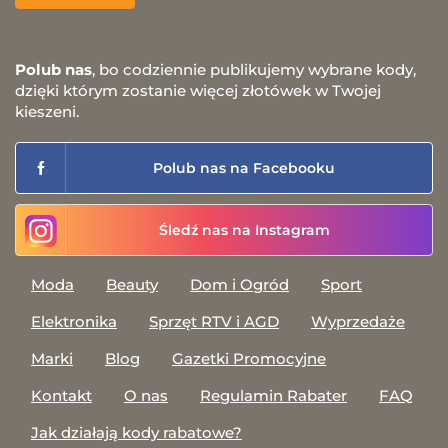
Polub nas
, bo codziennie publikujemy wybrane kody,
dzięki którym zostanie więcej złotówek w Twojej
kieszeni.
Polub nas na Facebooku
Śledź nas na Instagram
Moda
Beauty
Dom i Ogród
Sport
Elektronika
Sprzęt RTV i AGD
Wyprzedaże
Marki
Blog
Gazetki Promocyjne
Kontakt
O nas
Regulamin Rabater
FAQ
Jak działają kody rabatowe?