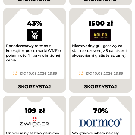
43%
1500 zł
Ponadczasowy termos z
Niezawodny grill gazowy ze
kolekcji Impulse marki WMF o
stali nierdzewnej z 5 palnikami i
pojemności 1 litra w obniżonej
akcesoriami gratis teraz taniej!
cenie.
DO 10.08.2026 23:59
DO 10.08.2026 23:59
SKORZYSTAJ
SKORZYSTAJ
109 zł
70%
Uniwersalny zestaw garnków
Wyjątkowe rabaty na cały