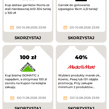
Kup zestaw garnków Nocta ze
Garnek do gotowania
stali nierdzewnej AISI 304 taniej
szparagów 16cm 4,5l taniej!
o 100 zł!
DO 10.08.2026 23:59
DO 10.08.2026 23:59
SKORZYSTAJ
SKORZYSTAJ
100 zł
40%
Kup bramę ISOMATIC z
Wybierz produkty marek ok.,
napędem, a otrzymasz 100 zł
Koenic, Peaq lub ISY objęte
zwrotu na Kupon na kolejne
promocją. Przy zakupie
zakupy.
minimum 2 produktów
otrzymasz 40% rabatu na
tańszy produkt. Nowa...
DO 11.08.2026 23:59
DO 12.08.2026 23:59
SKORZYSTAJ
SKORZYSTAJ