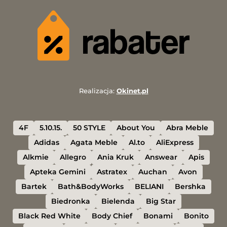
Realizacja:
Okinet.pl
4F
5.10.15.
50 STYLE
About You
Abra Meble
Adidas
Agata Meble
Al.to
AliExpress
Alkmie
Allegro
Ania Kruk
Answear
Apis
Apteka Gemini
Astratex
Auchan
Avon
Bartek
Bath&BodyWorks
BELIANI
Bershka
Biedronka
Bielenda
Big Star
Black Red White
Body Chief
Bonami
Bonito