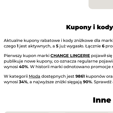
Kupony i kod
Aktualne kupony rabatowe i kody zniżkowe dla mark
czego
1
jest aktywnych, a
5
już wygasło. Łącznie
6
prom
Pierwszy kupon marki
CHANGE LINGERIE
pojawił si
publikuje nowe kupony, co oznacza regularne pojawi
wynosi
40%
. W historii marki odnotowano promocje
W kategorii
Moda
dostępnych jest
9861
kuponów or
wynosi
34%
, a najwyższe zniżki sięgają
90%
. Sprawdź
Inne