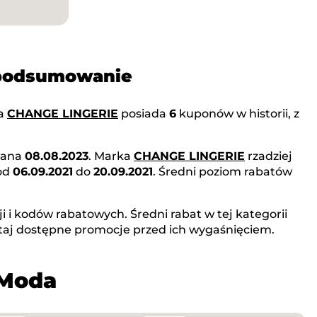
 podsumowanie
ka
CHANGE LINGERIE
posiada
6
kuponów w historii, z
odana
08.08.2023
. Marka
CHANGE LINGERIE
rzadziej
 od
06.09.2021
do
20.09.2021
. Średni poziom rabatów
 i kodów rabatowych. Średni rabat w tej kategorii
taj dostępne promocje przed ich wygaśnięciem.
 Moda