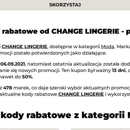
SKORZYSTAJ
y rabatowe od CHANGE LINGERIE -
i
CHANGE LINGERIE
, dostępne w kategorii
Moda
. Mar
ocji zostało potwierdzonych jako działające.
ę
06.09.2021
, natomiast ostatnia aktualizacja została d
anie się nowych promocji. Ten kupon był ważny
13 dni
,
 nawet do
50%
.
az
478
marek, co daje szeroki wybór aktualnych promocji
 aktualne kody rabatowe
CHANGE LINGERIE
i wykorzys
 kody rabatowe z kategorii