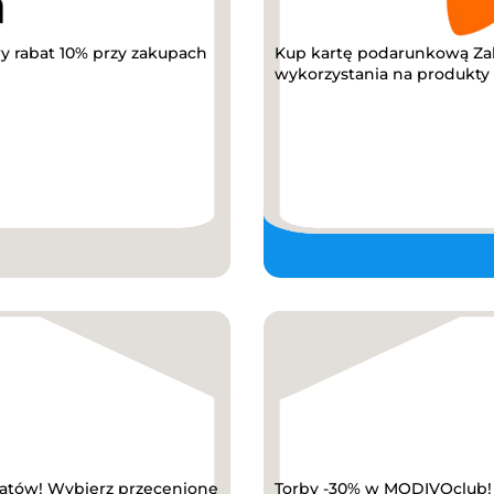
y rabat 10% przy zakupach
Kup kartę podarunkową Za
wykorzystania na produkty z
abatów! Wybierz przecenione
Torby -30% w MODIVOclub! K