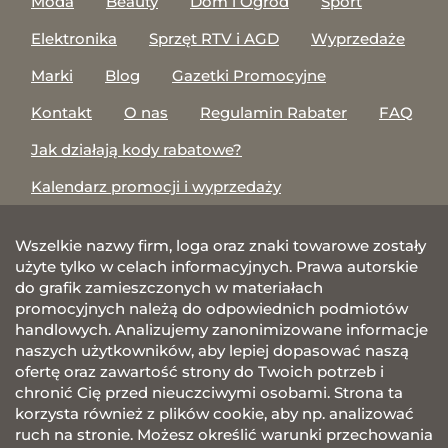
Moda
Beauty
Dom i Ogród
Sport
Elektronika
Sprzęt RTV i AGD
Wyprzedaże
Marki
Blog
Gazetki Promocyjne
Kontakt
O nas
Regulamin Rabater
FAQ
Jak działają kody rabatowe?
Kalendarz promocji i wyprzedaży
Wszelkie nazwy firm, loga oraz znaki towarowe zostały
użyte tylko w celach informacyjnych. Prawa autorskie
do grafik zamieszczonych w materiałach
promocyjnych należą do odpowiednich podmiotów
handlowych. Analizujemy zanonimizowane informacje
naszych użytkowników, aby lepiej dopasować naszą
ofertę oraz zawartość strony do Twoich potrzeb i
chronić Cię przed nieuczciwymi osobami. Strona ta
korzysta również z plików cookie, aby np. analizować
ruch na stronie. Możesz określić warunki przechowania