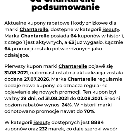
podsumowanie
Aktualne kupony rabatowe i kody zniżkowe dla
marki
Chantarelle
, dostępne w kategorii
Beauty
.
Marka
Chantarelle
posiada
64
kuponów w historii,
z czego
1
jest aktywnych, a
63
już wygasło. Łącznie
64
promocji zostało potwierdzonych jako
działające.
Pierwszy kupon marki
Chantarelle
pojawił się
31.08.2021
, natomiast ostatnia aktualizacja została
dodana
27.07.2026
. Marka
Chantarelle
regularnie
dodaje nowe kupony, co oznacza regularne
pojawianie się nowych promocji. Ten kupon był
ważny
29 dni
, od
31.08.2021
do
02.08.2021
. Średni
poziom rabatów wynosi
24%
. W historii marki
odnotowano promocje nawet do
70%
.
W kategorii
Beauty
dostępnych jest
8884
kuponów oraz
232
marek, co daje szeroki wybór